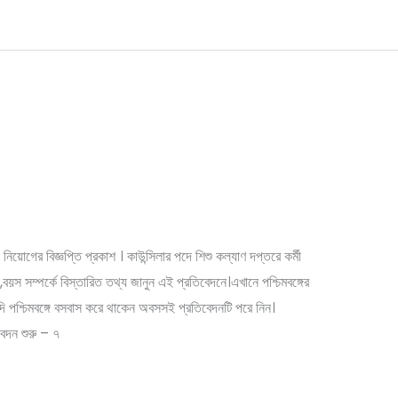
তরে কর্মী নিয়োগ প্রতিমাসে বেতন ১৩৫০০
ী নিয়োগের বিজ্ঞপ্তি প্রকাশ । কাউন্সিলার পদে শিশু কল্যাণ দপ্তরে কর্মী
স সম্পর্কে বিস্তারিত তথ্য জানুন এই প্রতিবেদনে।এখানে পশ্চিমবঙ্গের
ি পশ্চিমবঙ্গে বসবাস করে থাকেন অবসসই প্রতিবেদনটি পরে নিন।
ন শুরু – ৭