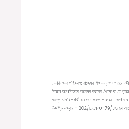
পশ্চিমবঙ্গে শিশু কল্যাণ দপ্
পশ্চিমবঙ্গে
শিশু
টাকা
কল্যাণ
/
November 8, 2022
Online Tathya
দপ্তরে
কর্মী
চাকরির খবর পশ্চিমবঙ্গ: রাজ্যের শিশু কল্যাণ দপ্তরে কর্ম
নিয়োগ
নিয়োগ হবে।কিভাবে আবেদন করবেন ,শিক্ষাগত যোগ্যতা,বয়
প্রতিমাসে
সমস্ত চাকরি প্রার্থী আবেদন করতে পারবেন । আপনি যদ
বেতন
বিজ্ঞপ্তি নাম্বার – 202/DCPU-79/JGM আবেদ
১৩৫০০
টাকা
Read More »