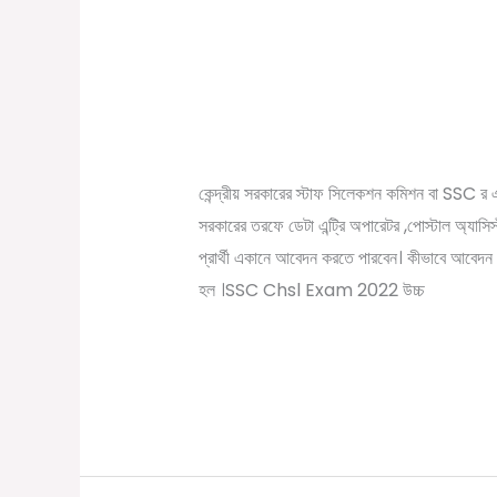
উচ্চ মাধ্যামিক পাশে কেন্দ্রী
উচ্চ
মাধ্যামিক
নিয়োগ।SSC Chsl Rec
পাশে
/
December 7, 2022
Online Tathya
কেন্দ্রীয়
সরকারের
কেন্দ্রীয় সরকারের স্টাফ সিলেকশন কমিশন বা SSC র এর ম
তরফে
সরকারের তরফে ডেটা এন্ট্রি অপারেটর ,পোস্টাল অ্যাসিস
ডেটা
প্রার্থী একানে আবেদন করতে পারবেন। কীভাবে আবেদন ক
এন্ট্রি
হল ।SSC Chsl Exam 2022 উচ্চ
অপারেটর
নিয়োগ।
Read More »
SSC
Chsl
Recruitment