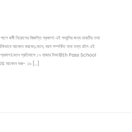
োগের বিজ্ঞপ্তি প্রকাশ।বেতন প্রতিমাসে
ss School Recruitment
ণী পাশে কর্মী নিয়োগের বিজ্ঞপ্তি প্রকাশ। এই পদ্গুলির জন্য ভারতীয় তথা
বেন।কিভাবে আবেদন করবেন,বেতন, বয়স সম্পর্কিত নানা তথ্য রইল এই
্ঞপ্তি প্রকাশ।বেতন প্রতিমাসে ১৭ হাজার টাকা।8th Pass School
S আবেদন শুরু- ২৯ […]