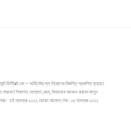
্মী নিয়োগ।বেতন ২৪০০০/- টাকা
্যান্ট ডিস্ট্রিক্ট কো – অর্ডিনেটর পদে নিয়োগের বিজ্ঞপ্তি প্রকাশিত হয়েছে।
রতে পারবেন। শিক্ষাগত যোগ্যতা ,বয়স, কিভাবেবে আবেদন করবেন জানুন
ন শুরু : ৪ই নভেম্বর ২০২২ থেকে। আবেদন শেষ : ১৬ নভেম্বর ২০২২