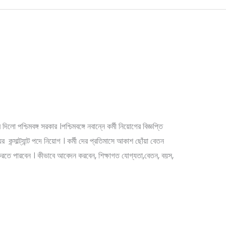
পদে সরকারি কর্মী নিয়োগ চলছে |
cy
িলো পশ্চিমবঙ্গ সরকার ।পশ্চিমবঙ্গে নবান্নে কর্মী নিয়োগের বিজ্ঞপ্তি
জুনিয়র কন্সাল্ট্যান্ট পদে নিয়োগ । কর্মী দের প্রতিমাসে আকাশ ছোঁয়া বেতন
ন করতে পারবেন । কীভাবে আবেদন করবেন, শিক্ষাগত যোগ্যতা,বেতন, বয়স,