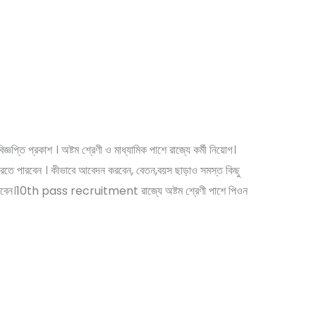
ন ও ক্লার্ক পদে কর্মী নিয়োগ ।
বিজ্ঞপ্তি প্রকাশ । অষ্টম শ্রেণী ও মাধ্যামিক পাশে রাজ্যে কর্মী নিয়োগ।
 করতে পারবেন । কীভাবে আবেদন করবেন, বেতন,বয়স ছাড়াও সমস্ত কিছু
 পারবেন।10th pass recruitment রাজ্যে অষ্টম শ্রেণী পাশে পিওন