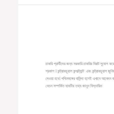
২০
হাজার
নবান্নে জুনিয়র কন্সাল্ট্যান্ট 
নবান্নে
জুনিয়র
Nabanna Job Vacan
কন্সাল্ট্যান্ট
/
November 13, 2022
Online Tathya
পদে
সরকারি
চাকরি প্রার্থীদের জন্য সরকারি চাকরির বিরাট সুযোগ করে দ
কর্মী
প্রকাশ । কন্ট্রাকচুয়াল কন্সাল্ট্যান্ট এবং কন্ট্রাকচুয়াল 
নিয়োগ
দেওয়া হবে। পশ্চিমবঙ্গের বাসিন্দা হলেই এখানে আবেদ
চলছে
বেতন সম্পর্কিত যাবতীয় তথ্য জানুন বিস্তারিত
|
Nabanna
Read More »
Job
Vacancy