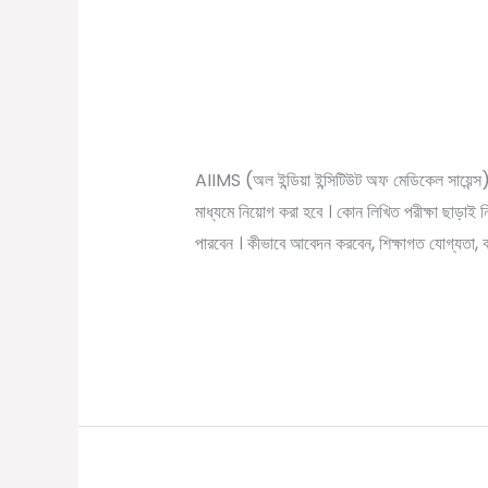
ইন্টারভিউ এর মাধ্যমে কর্মী
ইন্টারভিউ
এর
টাকা।AIIMS recruitm
মাধ্যমে
/
December 12, 2022
Online Tathya
কর্মী
নিয়োগ।
AIIMS (অল ইন্ডিয়া ইন্সিটিউট অফ মেডিকেল সায়েন্স) এ
বেতন
মাধ্যমে নিয়োগ করা হবে । কোন লিখিত পরীক্ষা ছাড়াই নি
প্রতিমাসে
পারবেন । কীভাবে আবেদন করবেন, শিক্ষাগত যোগ্যতা, বয়
৩৯
হাজার
Read More »
টাকা।
AIIMS
recruitment