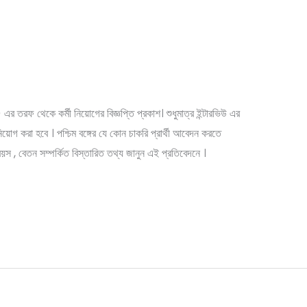
 নিয়োগ। বেতন প্রতিমাসে ৩৯ হাজার
ent
র তরফ থেকে কর্মী নিয়োগের বিজ্ঞপ্তি প্রকাশ। শুধুমাত্র ইন্টারভিউ এর
য়োগ করা হবে । পশ্চিম বঙ্গের যে কোন চাকরি প্রার্থী আবেদন করতে
স , বেতন সম্পর্কিত বিস্তারিত তথ্য জানুন এই প্রতিবেদনে ।