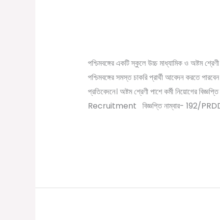
অষ্টম শ্রেণী পাশে কর্মী নিয়
শ্রেণী
১৭ হাজার টাকা।8th Pa
পাশে
/
December 22, 2022
Online Tathya
কর্মী
নিয়োগের
পশ্চিমবঙ্গের একটি স্কুলে উচ্চ মাধ্যামিক ও অষ্টম শ্রে
বিজ্ঞপ্তি
পশ্চিমবঙ্গের সমস্ত চাকরি প্রার্থী আবেদন করতে পার
প্রকাশ।
প্রতিবেদনে। অষ্টম শ্রেণী পাশে কর্মী নিয়োগের বিজ
বেতন
Recruitment বিজ্ঞপ্তি নাম্বার- 192/PRDD
প্রতিমাসে
১৭
Read More »
হাজার
টাকা।
8th
Pass
School
Recruitment