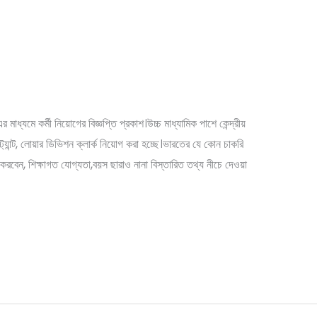
য় সরকারের তরফে ডেটা এন্ট্রি অপারেটর
ruitment
াধ্যমে কর্মী নিয়োগের বিজ্ঞপ্তি প্রকাশ।উচ্চ মাধ্যামিক পাশে কেন্দ্রীয়
্ট্যান্ট, লোয়ার ডিভিশন ক্লার্ক নিয়োগ করা হচ্ছে।ভারতের যে কোন চাকরি
রবেন, শিক্ষাগত যোগ্যতা,বয়স ছারাও নানা বিস্তারিত তথ্য নীচে দেওয়া