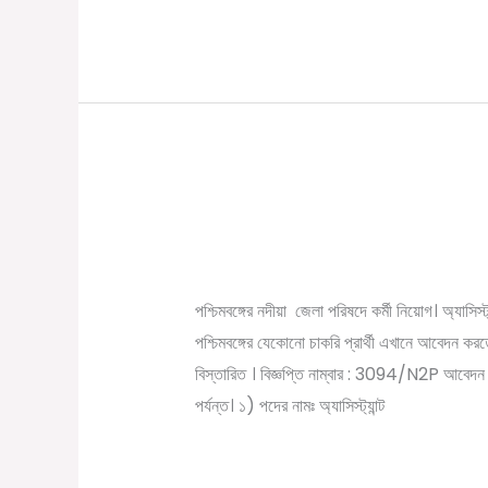
পশ্চিমবঙ্গে জেলা পরিষদে কর
পশ্চিমবঙ্গে
জেলা
/
November 5, 2022
Online Tathya
পরিষদে
কর্মী
পশ্চিমবঙ্গের নদীয়া জেলা পরিষদে কর্মী নিয়োগ। অ্যাসিস্ট
নিয়োগ।
পশ্চিমবঙ্গের যেকোনো চাকরি প্রার্থী এখানে আবেদন ক
বেতন
বিস্তারিত । বিজ্ঞপ্তি নাম্বার : 3094/N2P আবেদ
২৪০০০/-
পর্যন্ত। ১) পদের নামঃ অ্যাসিস্ট্যান্ট
টাকা
Read More »