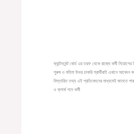
রাজ্যে অষ্টম শ্রেণী পাশে পিও
রাজ্যে
অষ্টম
প্রতিমাসে বেতন ২০ হাজার
শ্রেণী
/
December 5, 2022
Online Tathya
পাশে
পিওন
ক্যান্টনমেন্ট বোর্ড এর তরফ থেকে রাজ্যে কর্মী নিয়োগের 
ও
পুরুষ ও মহিলা উভয় চাকরি প্রার্থীরাই এখানে আবেদন
ক্লার্ক
বিস্তারিত তথ্য এই প্রতিবেদনের মাধ্যমেই জানতে
পদে
ও ক্লার্ক পদে কর্মী
কর্মী
নিয়োগ
Read More »
।
প্রতিমাসে
বেতন