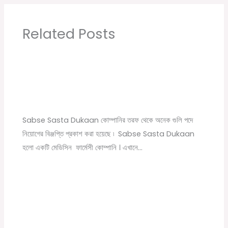
Related Posts
Sabse Sasta Dukaan New Job Vacancy |
Private Company Job Vacancy 2021 in Kolkata
Leave a Comment
/
10th pass job
,
12th pass job
,
বেসরকারি চাকরির
খবর
/ By
Online Tathya
Sabse Sasta Dukaan কোম্পানির তরফ থেকে অনেক গুলি পদে
নিয়োগের বিঞ্জপ্তি প্রকাশ করা হয়েছে ৷ Sabse Sasta Dukaan
হলো একটি মেডিসিন ফার্মেসী কোম্পানি । এখানে…
Byju’s Company New Recruitment 2022
1 Comment
/
বেসরকারি চাকরির খবর
/ By
Online Tathya