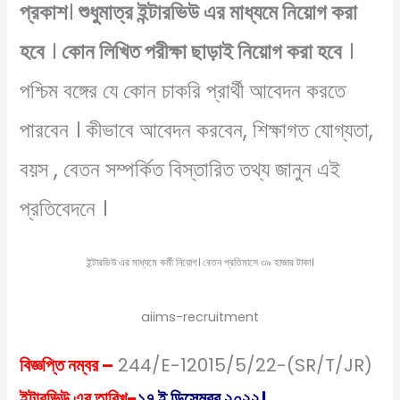
প্রকাশ
।
শুধুমাত্র ইন্টারভিউ এর মাধ্যমে নিয়োগ করা
হবে
।
কোন লিখিত পরীক্ষা ছাড়াই নিয়োগ করা হবে
।
পশ্চিম বঙ্গের যে কোন চাকরি প্রার্থী আবেদন করতে
পারবেন । কীভাবে আবেদন করবেন, শিক্ষাগত যোগ্যতা,
বয়স , বেতন সম্পর্কিত বিস্তারিত তথ্য জানুন এই
প্রতিবেদনে ।
ইন্টারভিউ এর মাধ্যমে কর্মী নিয়োগ। বেতন প্রতিমাসে ৩৯ হাজার টাকা।
aiims-recruitment
বিজ্ঞপ্তি নম্বর –
244/E-12015/5/22-(SR/T/JR)
ইন্টারভিউ এর তারিখ-
১৭ ই ডিসেম্বর ২০২২।