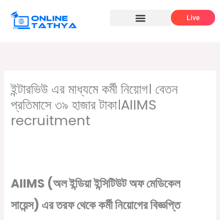
Skip
Live
to
content
ইন্টারভিউ এর মাধ্যমে কর্মী নিয়োগ। বেতন
প্রতিমাসে ৩৯ হাজার টাকা।AIIMS
recruitment
/
,
Leave a Comment
উত্তর ২৪ পরগনা জেলার চাকরির খবর
পশ্চিমবঙ্গের জেলা
,
,
,
ভিত্তিক সরকারি চাকরির খবর
প্রাইভেট চাকরির খবর
বেসরকারি চাকরির খবর
সরকারি
/ By
চাকরির খবর
Online Tathya
AIIMS (অল ইন্ডিয়া ইন্সিটিউট অফ মেডিকেল
সায়েন্স) এর তরফ থেকে কর্মী নিয়োগের বিজ্ঞপ্তি