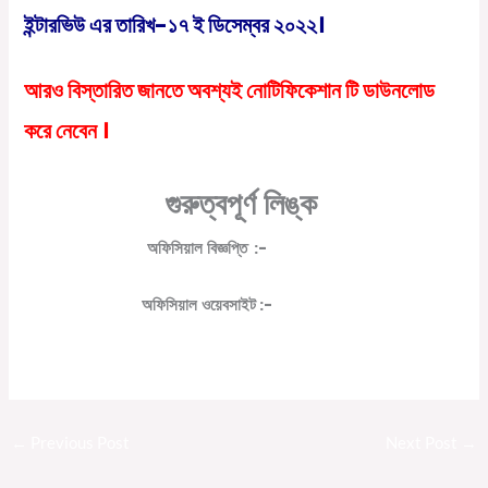
ইন্টারভিউ এর তারিখ-১৭ ই ডিসেম্বর ২০২২।
আরও বিস্তারিত জানতে অবশ্যই নোটিফিকেশান টি ডাউনলোড
করে নেবেন ।
গুরুত্বপূর্ণ
লিঙ্ক
অফিসিয়াল
বিজ্ঞপ্তি
:-
Click Here
অফিসিয়াল
ওয়েবসাইট
:-
Click Here
Join Telegram :-
Click Here
←
Previous Post
Next Post
→