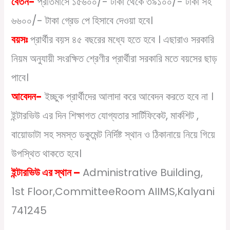
বেতন-
প্রতিমাসে ১৫৬০০/- টাকা থেকে ৩৯১০০/- টাকা সহ
৬৬০০/- টাকা গ্রেড পে হিসাবে দেওয়া হবে।
বয়সঃ
প্রার্থীর বয়স ৪৫ বছরের মধ্যে হতে হবে । এছারাও সরকারি
নিয়ম অনুযায়ী সংরক্ষিত শ্রেণীর প্রার্থীরা সরকারি মতে বয়সের ছাড়
পাবে।
আবেদন-
ইচ্ছুক প্রার্থীদের আলাদা করে আবেদন করতে হবে না ।
ইন্টারভিউ এর দিন শিক্ষাগত যোগ্যতার সার্টিফিকেট, মার্কশিট ,
বায়োডাটা সহ সমস্ত ডকুমেন্ট নির্দিষ্ট স্থান ও ঠিকানায়ে নিয়ে গিয়ে
উপস্থিত থাকতে হবে।
ইন্টারভিউ এর স্থান –
Administrative Building,
1
st
Floor,CommitteeRoom AIIMS,Kalyani
741245