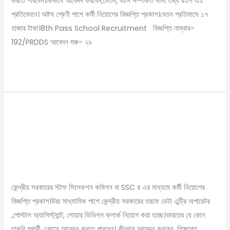
করতে পারবেন।কিভাবে আবেদন করবেন,বেতন, বয়স সম্পর্কিত নানা তথ্য রইল এই
প্রতিমাসে
প্রতিবেদনে। অষ্টম শ্রেণী পাশে কর্মী নিয়োগের বিজ্ঞপ্তি প্রকাশ।বেতন প্রতিমাসে ১৭
১৭
হাজার টাকা।8th Pass School Recruitment বিজ্ঞপ্তি নাম্বার-
হাজার
192/PRDDS আবেদন শুরু- ২৯
টাকা।
8th
Read More »
Pass
School
Recruitment
উচ্চ মাধ্যামিক পাশে কেন্দ্রীয় সরকারের তরফে
উচ্চ
মাধ্যামিক
ডেটা এন্ট্রি অপারেটর নিয়োগ।SSC Chsl
পাশে
Recruitment
কেন্দ্রীয়
সরকারের
/
December 7, 2022
Online Tathya
তরফে
কেন্দ্রীয় সরকারের স্টাফ সিলেকশন কমিশন বা SSC র এর মাধ্যমে কর্মী নিয়োগের
ডেটা
বিজ্ঞপ্তি প্রকাশ।উচ্চ মাধ্যামিক পাশে কেন্দ্রীয় সরকারের তরফে ডেটা এন্ট্রি অপারেটর
এন্ট্রি
,পোস্টাল অ্যাসিস্ট্যান্ট, লোয়ার ডিভিশন ক্লার্ক নিয়োগ করা হচ্ছে।ভারতের যে কোন
অপারেটর
চাকরি প্রার্থী একানে আবেদন করতে পারবেন। কীভাবে আবেদন করবেন, শিক্ষাগত