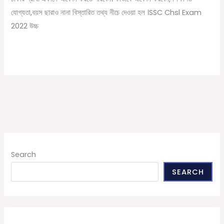
নিয়োগ।
যোগ্যতা,বয়স ছারাও নানা বিস্তারিত তথ্য নীচে দেওয়া হল ।SSC Chsl Exam
SSC
2022 উচ্চ
Chsl
Recruitment
Read More »
Search
SEARCH