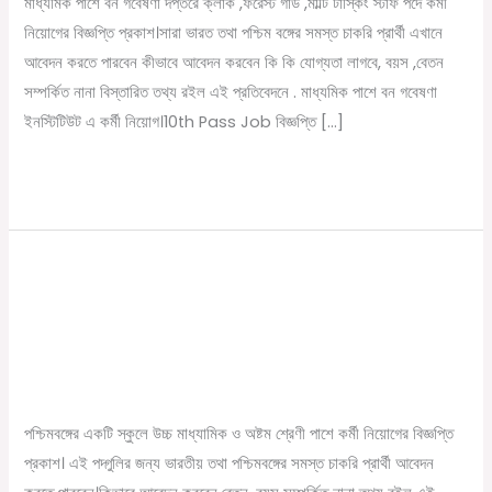
মাধ্যমিক পাশে বন গবেষণা দপ্তরে ক্লার্ক ,ফরেস্ট গার্ড ,মাল্টি টাস্কিং স্টাফ পদে কর্মী
এ
নিয়োগের বিজ্ঞপ্তি প্রকাশ।সারা ভারত তথা পশ্চিম বঙ্গের সমস্ত চাকরি প্রার্থী এখানে
কর্মী
আবেদন করতে পারবেন কীভাবে আবেদন করবেন কি কি যোগ্যতা লাগবে, বয়স ,বেতন
নিয়োগ।
সম্পর্কিত নানা বিস্তারিত তথ্য রইল এই প্রতিবেদনে . মাধ্যমিক পাশে বন গবেষণা
10th
ইনস্টিটিউট এ কর্মী নিয়োগ।10th Pass Job বিজ্ঞপ্তি […]
Pass
Job
Read More »
অষ্টম শ্রেণী পাশে কর্মী নিয়োগের বিজ্ঞপ্তি
অষ্টম
শ্রেণী
প্রকাশ।বেতন প্রতিমাসে ১৭ হাজার টাকা।8th
পাশে
Pass School Recruitment
কর্মী
নিয়োগের
/
December 22, 2022
Online Tathya
বিজ্ঞপ্তি
পশ্চিমবঙ্গের একটি স্কুলে উচ্চ মাধ্যামিক ও অষ্টম শ্রেণী পাশে কর্মী নিয়োগের বিজ্ঞপ্তি
প্রকাশ।
প্রকাশ। এই পদ্গুলির জন্য ভারতীয় তথা পশ্চিমবঙ্গের সমস্ত চাকরি প্রার্থী আবেদন
বেতন