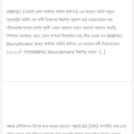
/
December 15, 2022
Online Tathya
মাধ্যমে
WBPSC (ওয়েস্ট বেঙ্গল পাবলিক সার্ভিস কমিশন) এর মাধ্যমে অডিট অ্যান্ড
কর্মী
অ্যাকাউন্ট সার্ভিস পদে কর্মী নিয়োগের বিজ্ঞপ্তি প্রকাশ করা হয়েছে।ভারত তথা
নিয়োগ।
পশ্চিমবঙ্গের সমস্ত চাকরি প্রার্থী এখানে আবেদন করতে পারবেন। আবেদন পদ্ধতি,
বেতন
শিক্ষাগত যোগ্যতা, বয়স, বেতন সম্পর্কে বিস্তারিত তথ্য নীচে দেওয়া হল ।WBPSC
৫৬,১০০/-
Recruitment রাজ্যে পাবলিক সার্ভিস কমিশন এর মাধ্যমে কর্মী নিয়োগ।বেতন
টাকা।
৫৬,১০০/- টাকা।WBPSC Recruitment বিজ্ঞপ্তি নম্বর- […]
WBPSC
Recruitment
Read More »
ED অফিসার হতে চান? Ed অফিসার হতে
ED
অফিসার
যোগ্যতা কি লাগে জানেন ?
হতে
/
September 28, 2022
Online Tathya
চান?
Ed
আমরা টেলিভিশনে বিশেষ করে খবরের চ্যানেলে প্রায়ই ED (ইডি) সম্পর্কিত খবর দেখে
অফিসার