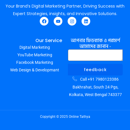
Your Brand’s Digital Marketing Partner, Driving Success with
Expert Strategies, insights, and Innovative Solutions.
F
Y
I
L
a
o
n
i
c
u
s
n
e
t
t
k
আপনার ফিডব্যাক ও পরামর্শ
Our Service
b
u
a
e
আমাদের জানান -
Digital Marketing
o
b
g
d
o
e
r
i
YouTube Marketing
k
a
n
m
Facebook Marketing
feedback
Web Design & Developmant
Call +91 7980123386
Bakhrahat, South 24 Pgs,
Kolkata, West Bengal 743377
Copyright © 2025 Online Tathya