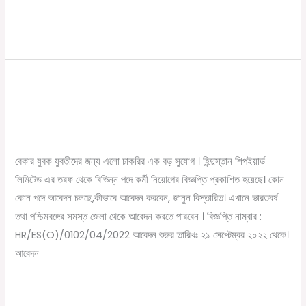
যোগ্যতা
লাগে
Read More »
জানুন
জাহাজ নির্মাণ কারখানায় কর্মী নিয়োগের বিজ্ঞপ্তি
জাহাজ
নির্মাণ
প্রকাশ
কারখানায়
/
September 24, 2022
Online Tathya
কর্মী
নিয়োগের
বেকার যুবক যুবতীদের জন্য এলো চাকরির এক বড় সুযোগ । হিন্দুস্তান শিপইয়ার্ড
বিজ্ঞপ্তি
লিমিটেড এর তরফ থেকে বিভিন্ন পদে কর্মী নিয়োগের বিজ্ঞপ্তি প্রকাশিত হয়েছে। কোন
প্রকাশ
কোন পদে আবেদন চলছে,কীভাবে আবেদন করবেন, জানুন বিস্তারিত। এখানে ভারতবর্ষ
তথা পশ্চিমবঙ্গের সমস্ত জেলা থেকে আবেদন করতে পারবেন । বিজ্ঞপ্তি নাম্বার :
HR/ES(O)/0102/04/2022 আবেদন শুরুর তারিখঃ ২১ সেপ্টেম্বর ২০২২ থেকে।
আবেদন
Read More »