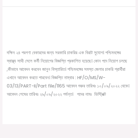
দক্ষিন ২৪ পরগণা জেলার স্বাস্থ্য সাথী সেলে
দক্ষিন
২৪
চাকরির বিরাট সুযোগ
পরগণা
/
September 22, 2022
Online Tathya
জেলার
স্বাস্থ্য
দক্ষিন ২৪ পরগণা বেকারদের জন্য সরকারি চাকরির এক বিরাট সুযোগ। পশ্চিমবঙ্গের
সাথী
স্বাস্থ্য সাথী সেলে কর্মী নিয়োগের বিজ্ঞপ্তি প্রকাশিত হয়েছে। কোন পদে নিয়োগ চলছে
সেলে
,কীভাবে আবেদন করবেন জানুন বিস্তারিত। পশ্চিমবঙ্গের সমস্ত জেলার চাকরি প্রার্থীরা
চাকরির
এখানে আবেদন করতে পারবেন। বিজ্ঞপ্তি নাম্বার : HF/O/MS/W-
বিরাট
03/13/PART-II/Part file/1165 আবেদন শুরুর তারিখঃ ১০/০৯/২০২২ থেকে।
সুযোগ
আবেদন শেষের তারিখঃ ২৯/০৯/২০২২ পর্যন্ত। পদের নামঃ ডিস্ট্রিক্ট
Read More »