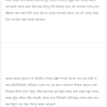
থাকি। আমরা দেখি বিভিন্ন জায়গায় ED তল্লাশি চালিয়ে প্রচুর টাকা উদ্ধার করতে।
হতে
অনেকেরই স্বপ্ন থাকে ইডি হবার কিন্তু ইডি কিভাবে হবেন ,কি যোগ্যতা লাগবে,কোন
যোগ্যতা
পরীক্ষায় পাস করলে ইডি হওয়া যায় তা হয়তো অনেকেই জানেন না। এই সমস্ত বিষয়
কি
নিয়ে অবশ্যই আজ আমরা আলোচনা
লাগে
জানেন
Read More »
?
CBI অফিসার হতে চান ? CBI অফিসার হতে কি
CBI
অফিসার
যোগ্যতা লাগে জানুন
হতে
/
September 25, 2022
Online Tathya
চান
?
আমরা খবরের চ্যানেলে বা প্রতিদিন পেপারে CBI সম্পর্কে অনেক খবর দেখে থাকি বা
CBI
পড়ে থাকি।সিবিআই অভিযানে একের পর এক রাঘব-বোয়ালকে বিপাকে পড়তেও দেখা
অফিসার
গিয়েছে। যাঁদের সাহস আছে, যাঁরা চ্যালেঞ্জের মুখে ঠান্ডা মাথায় কাজ করতে পছন্দ করেন,
হতে
মাথার বুদ্ধি খাটাতে যাঁরা আগ্রহী ,তাদের জন্য সিবিআই অফিসারের পেশার থেকে ভাল
কি
আর কিছুই হতে পারে কিন্তু আমরা অনেকেই