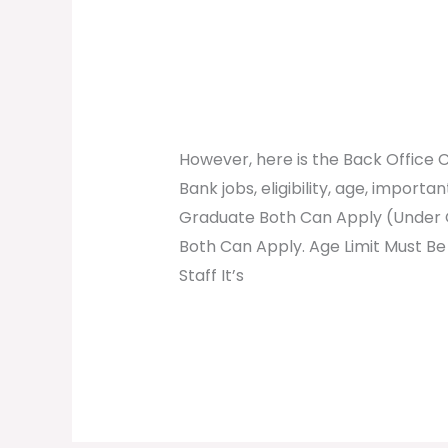
Back Office Fresher
Back
Office
2022
Fresher
/
August 1, 2022
Online Tathya
Executive
Job
However, here is the Back Office 
Vacancy
Bank jobs, eligibility, age, importan
2022
Graduate Both Can Apply (Under 
Both Can Apply. Age Limit Must Be
Staff It’s
Read More »