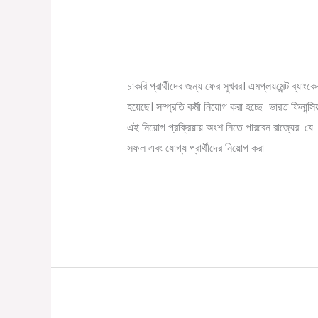
রাজ্যে উচ্চমাধ্যমিক পাশে ফিন
রাজ্যে
উচ্চমাধ্যমিক
/
August 29, 2022
Online Tathya
পাশে
ফিনান্সিয়াল
চাকরি প্রার্থীদের জন্য ফের সুখবর। এমপ্লয়মেন্ট ব্যাংকে
কোম্পানি
হয়েছে। সম্প্রতি কর্মী নিয়োগ করা হচ্ছে ভারত ফিনান্
তে
এই নিয়োগ প্রক্রিয়ায় অংশ নিতে পারবেন রাজ্যের যে কোনও
কর্মী
সফল এবং যোগ্য প্রার্থীদের নিয়োগ করা
নিয়োগে
Read More »