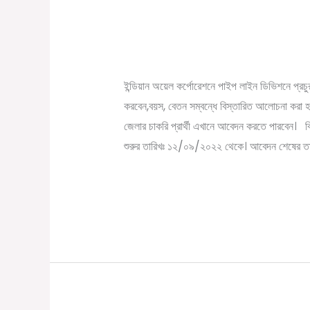
মাধ্যমিক পাশে ইন্ডিয়ান ওয়েল
মাধ্যমিক
পাশে
/
September 15, 2022
Online Tathya
ইন্ডিয়ান
ওয়েল
ইন্ডিয়ান অয়েল কর্পোরেশনে পাইপ লাইন ডিভিশনে প্র
কর্পোরেশনে
করবেন,বয়স, বেতন সম্বন্ধে বিস্তারিত আলোচনা করা হ
কর্মী
জেলার চাকরি প্রার্থী এখানে আবেদন করতে পারব
নিয়োগ
শুরুর তারিখঃ ১২/০৯/২০২২ থেকে। আবেদন শেষের তার
Read More »