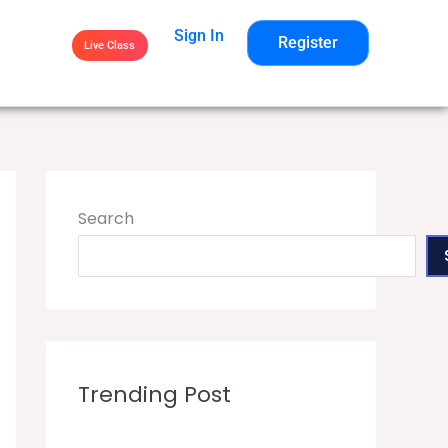
Sign In
Register
Live Class
Search
Trending Post