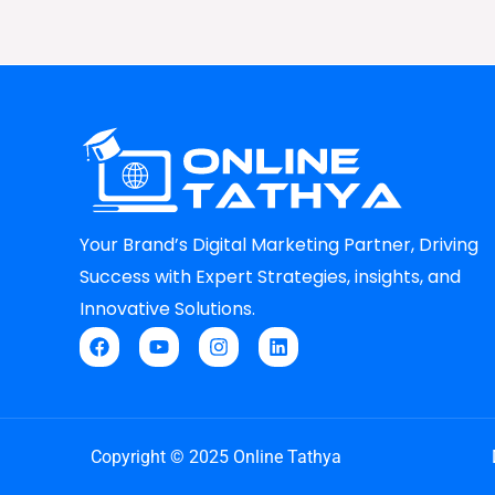
Your Brand’s Digital Marketing Partner, Driving
Success with Expert Strategies, insights, and
Innovative Solutions.
F
Y
I
L
a
o
n
i
c
u
s
n
e
t
t
k
b
u
a
e
Copyright © 2025 Online Tathya
o
b
g
d
o
e
r
i