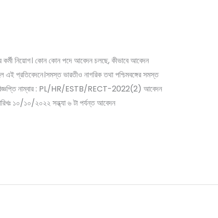
 কর্পোরেশনে কর্মী নিয়োগ
চুর কর্মী নিয়োগ। কোন কোন পদে আবেদন চলছে, কীভাবে আবেদন
ল এই প্রতিবেদনে।সমস্ত ভারতীও নাগরিক তথা পশ্চিমবঙ্গের সমস্ত
েন। বিজ্ঞপ্তি নাম্বার : PL/HR/ESTB/RECT-2022(2) আবেদন
িখঃ ১০/১০/২০২২ সন্ধ্যা ৬ টা পর্যন্ত আবেদন