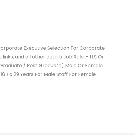
 Executive Job Vacancy
Corporate Executive Selection For Corporate
t links, and all other details Job Role :- H.S Or
Graduate / Post Graduate) Male Or Female
 18 To 29 Years For Male Staff For Female