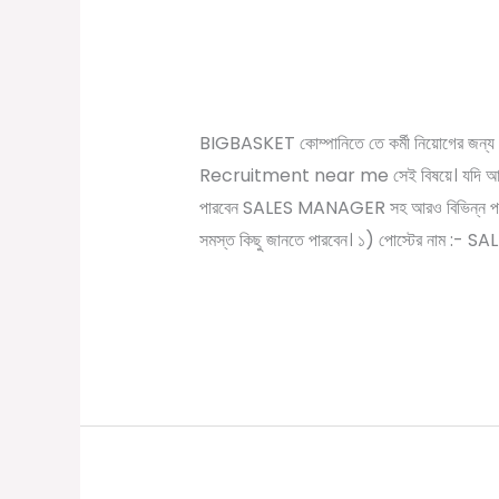
বিগবাস্কেট কোম্পানিতে কর
কোম্পানিতে
vacancy near me in 
কর্মী
/
September 28, 2022
Online Tathya
নিয়োগ
।
BIGBASKET কোম্পানিতে তে কর্মী নিয়োগের জন্য
Bigbasket
Recruitment near me সেই বিষয়ে। যদি আপনি
Job
পারবেন SALES MANAGER সহ আরও বিভিন্ন পদের জ
vacancy
সমস্ত কিছু জানতে পারবেন। ১) পোস্টের নাম :- S
near
me
Read More »
in
Kolkata
2022