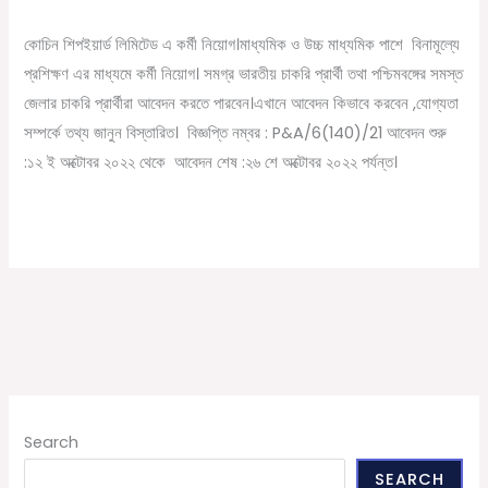
/
October 19, 2022
Online Tathya
ট্রেনিং
করিয়ে
কোচিন শিপইয়ার্ড লিমিটেড এ কর্মী নিয়োগ।মাধ্যমিক ও উচ্চ মাধ্যমিক পাশে বিনামূল্যে
কর্মী
প্রশিক্ষণ এর মাধ্যমে কর্মী নিয়োগ। সমগ্র ভারতীয় চাকরি প্রার্থী তথা পশ্চিমবঙ্গের সমস্ত
নিয়োগ
জেলার চাকরি প্রার্থীরা আবেদন করতে পারবেন।এখানে আবেদন কিভাবে করবেন ,যোগ্যতা
সম্পর্কে তথ্য জানুন বিস্তারিত। বিজ্ঞপ্তি নম্বর : P&A/6(140)/21 আবেদন শুরু
:১২ ই অক্টোবর ২০২২ থেকে আবেদন শেষ :২৬ শে অক্টোবর ২০২২ পর্যন্ত।
Read More »
Search
SEARCH