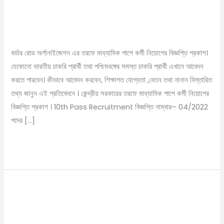
তরফে
Recruitment
মাধ্যামিক
পাশে
/
January 8, 2023
Online Tathya
কর্মী
বর্ডার রোড অর্গানাইজেশন এর তরফে মাধ্যামিক পাশে কর্মী নিয়োগের বিজ্ঞপ্তি প্রকাশ।
নিয়োগের
যেকোনো ভারতীয় চাকরি প্রার্থী তথা পশ্চিমবঙ্গের সমস্ত চাকরি প্রার্থী এখানে আবেদন
বিজ্ঞপ্তি
করতে পারবেন। কীভাবে আবেদন করবেন, শিক্ষাগত যোগ্যতা ,বেতন তথা নানান বিস্তারিত
প্রকাশ
তথ্য জানুন এই প্রতিবেদনে । কেন্দ্রীয় সরকারের তরফে মাধ্যামিক পাশে কর্মী নিয়োগের
।
বিজ্ঞপ্তি প্রকাশ । 10th Pass Recruitment বিজ্ঞপ্তি নাম্বার– 04/2022
10th
পদের […]
Pass
Recruitment
Read More »
মাধ্যমিক পাশে বিনামূল্যে ট্রেনিং করিয়ে কর্মী
মাধ্যমিক
পাশে
নিয়োগ
বিনামূল্যে