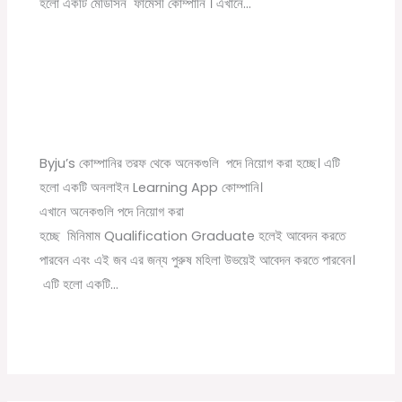
হলো একটি মেডিসিন ফার্মেসী কোম্পানি । এখানে…
Byju’s Company New Recruitment 2022
1 Comment
/
বেসরকারি চাকরির খবর
/ By
Online Tathya
Byju’s কোম্পানির তরফ থেকে অনেকগুলি পদে নিয়োগ করা হচ্ছে। এটি
হলো একটি অনলাইন Learning App কোম্পানি।
এখানে অনেকগুলি পদে নিয়োগ করা
হচ্ছে মিনিমাম Qualification Graduate হলেই আবেদন করতে
পারবেন এবং এই জব এর জন্য পুরুষ মহিলা উভয়েই আবেদন করতে পারবেন।
এটি হলো একটি…