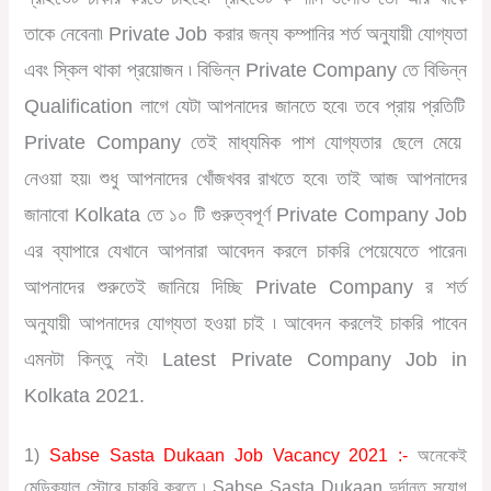
তাকে
নেবেনা৷
Private Job
করার
জন্য
কম্পানির
শর্ত
অনুযায়ী
যোগ্যতা
এবং
স্কিল
থাকা
প্রয়োজন
৷
বিভিন্ন
Private Company
তে
বিভিন্ন
Qualification
লাগে
যেটা
আপনাদের
জানতে
হবে৷
তবে
প্রায়
প্রতিটি
Private Company
তেই
মাধ্যমিক
পাশ
যোগ্যতার
ছেলে
মেয়ে
নেওয়া
হয়৷
শুধু
আপনাদের
খোঁজখবর
রাখতে
হবে৷
তাই
আজ
আপনাদের
জানাবো
Kolkata
তে
১০
টি
গুরুত্বপূর্ণ
Private Company Job
এর
ব্যাপারে
যেখানে
আপনারা
আবেদন
করলে
চাকরি
পেয়েযেতে
পারেন৷
আপনাদের
শুরুতেই
জানিয়ে
দিচ্ছি
Private Company
র
শর্ত
অনুযায়ী
আপনাদের
যোগ্যতা
হওয়া
চাই
৷
আবেদন
করলেই
চাকরি
পাবেন
এমনটা
কিন্তু
নই৷
Latest Private Company Job in
Kolkata 2021.
1)
Sabse Sasta Dukaan Job Vacancy 2021 :-
অনেকেই
মেডিক্যাল স্টোরে চাকরি করতে ৷ Sabse Sasta Dukaan দুর্দান্ত সূযোগ