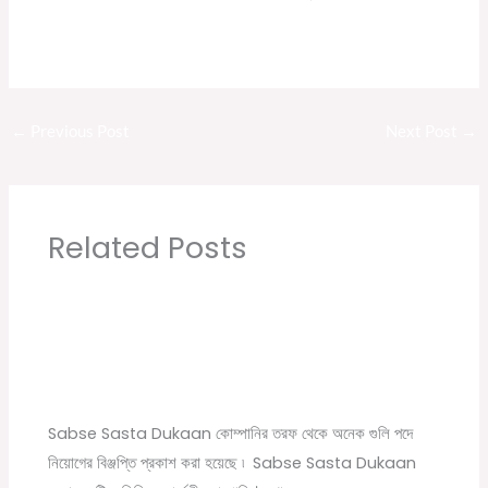
←
Previous Post
Next Post
→
Related Posts
Sabse Sasta Dukaan New Job Vacancy |
Private Company Job Vacancy 2021 in Kolkata
Leave a Comment
/
10th pass job
,
12th pass job
,
বেসরকারি চাকরির
খবর
/ By
Online Tathya
Sabse Sasta Dukaan কোম্পানির তরফ থেকে অনেক গুলি পদে
নিয়োগের বিঞ্জপ্তি প্রকাশ করা হয়েছে ৷ Sabse Sasta Dukaan