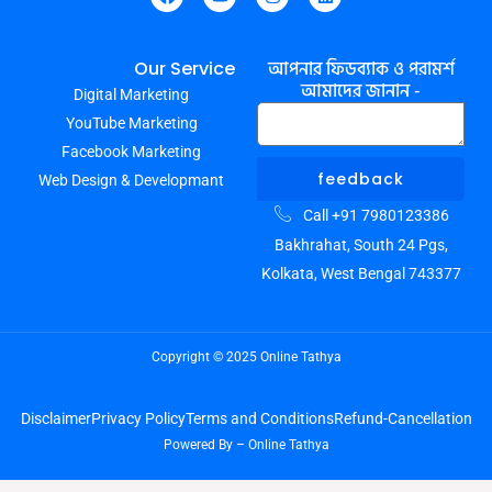
F
Y
I
L
a
o
n
i
c
u
s
n
e
t
t
k
আপনার ফিডব্যাক ও পরামর্শ
Our Service
b
u
a
e
আমাদের জানান -
Digital Marketing
o
b
g
d
o
e
r
i
YouTube Marketing
k
a
n
m
Facebook Marketing
feedback
Web Design & Developmant
Call +91 7980123386
Bakhrahat, South 24 Pgs,
Kolkata, West Bengal 743377
Copyright © 2025 Online Tathya
Disclaimer
Privacy Policy
Terms and Conditions
Refund-Cancellation
Powered By – Online Tathya