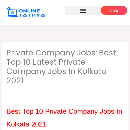
Skip
Live
to
content
Private Company Jobs: Best
Top 10 Latest Private
Company Jobs In Kolkata
2021
/
,
,
Leave a Comment
10th pass job
12th pass job
বেসরকারি
/ By
চাকরির খবর
Online Tathya
Best Top 10 Private Company Jobs In
Kolkata 2021