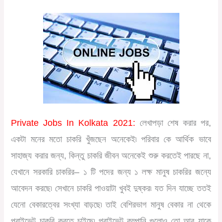
Private Jobs In Kolkata 2021:
লেখাপড়া
শেষ
করার
পর
,
একটা
মনের
মতো
চাকরি
খুঁজছেন
অনেকেই৷
পরিবার
কে
আর্থিক
ভাবে
সাহাজ্য
করার
জন্য
,
কিন্তু
চাকরি
জীবন
অনেকেই
শুরু
করতেই
পারছে
না
,
যেখানে
সরকারি
চাকরির
–
১
টি
পদের
জন্য
১
লক্ষ
মানুষ
চাকরির
জন্যে
আবেদন
করছে৷
সেখানে
চাকরি
পাওয়াটা
খুবই
দুষ্কর৷
যত
দিন
যাচ্ছে
ততই
যেনো
বেকারত্বের
সংখ্যা
বাড়ছে৷
তাই
বেশিরভাগ
মানুষ
বেকার
না
থেকে
প্রাইভেট
চাকরি
করতে
চাইছে৷
প্রাইভেট
কম্পানি
গুলোও
তো
আর
যাকে