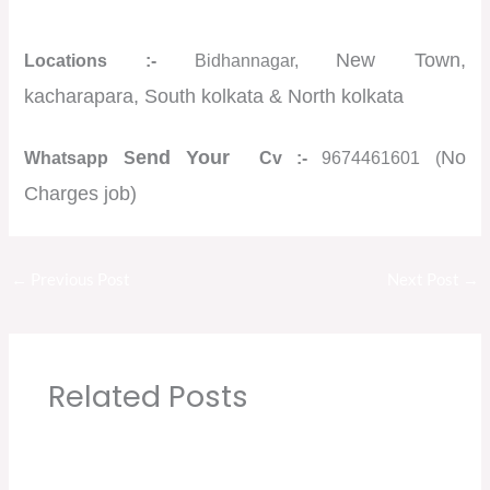
New Town,
Locations :-
Bidhannagar,
kacharapara,
South kolkata & North kolkata
end Your
No
Whatsapp S
Cv :-
9674461601 (
Charges job)
←
Previous Post
Next Post
→
Related Posts
Sabse Sasta Dukaan New Job Vacancy |
Private Company Job Vacancy 2021 in Kolkata