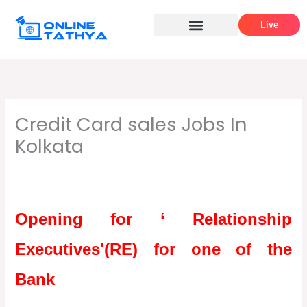
Skip
Live
to
content
Credit Card sales Jobs In
Kolkata
/
,
,
Leave a Comment
12th pass job
Graduate jobs
উচ্চমাধ্যমিক
,
/ By
পাশে চাকরি
বেসরকারি চাকরির খবর
Online Tathya
Opening for ‘ Relationship
Executives'(RE) for one of the
Bank