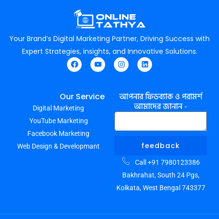
Your Brand’s Digital Marketing Partner, Driving Success with
Expert Strategies, insights, and Innovative Solutions.
F
Y
I
L
a
o
n
i
c
u
s
n
e
t
t
k
আপনার ফিডব্যাক ও পরামর্শ
Our Service
b
u
a
e
আমাদের জানান -
Digital Marketing
o
b
g
d
o
e
r
i
YouTube Marketing
k
a
n
m
Facebook Marketing
feedback
Web Design & Developmant
Call +91 7980123386
Bakhrahat, South 24 Pgs,
Kolkata, West Bengal 743377