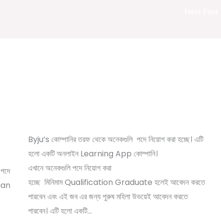
Next Post
|
Byju’s Company New Recruitment 2022
/
/ By
1 Comment
বেসরকারি চাকরির খবর
Online Tathya
Byju’s কোম্পানির তরফ থেকে অনেকগুলি পদে নিয়োগ করা হচ্ছে। এটি
রি
হলো একটি অনলাইন Learning App কোম্পানি।
এখানে অনেকগুলি পদে নিয়োগ করা
পদে
হচ্ছে মিনিমাম Qualification Graduate হলেই আবেদন করতে
kaan
পারবেন এবং এই জব এর জন্য পুরুষ মহিলা উভয়েই আবেদন করতে
পারবেন। এটি হলো একটি…