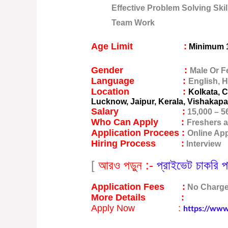
Effective Problem Solving Skil
Team Work
Age Limit :
Minimum 
Gender :
Male Or F
Language :
English, H
Location :
Kolkata, 
Lucknow, Jaipur, Kerala, Vishakap
Salary :
15,000 – 5
Who Can Apply :
Freshers 
Application Procees :
Online Ap
Hiring Process :
Interview
[
আরও পড়ুন :-
প্রাইভেট চাকরি পা
Application Fees :
No Charg
More Details :
Click Here
Apply Now
:
https://www