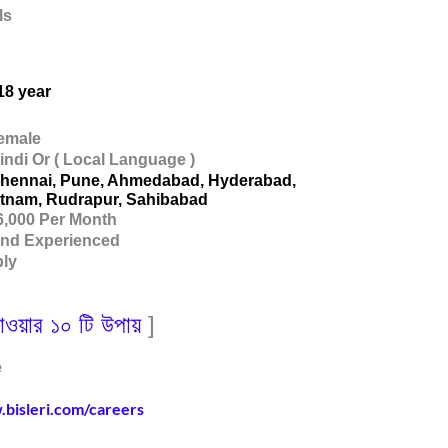
ls
18 year
emale
indi Or ( Local Language )
Chennai, Pune, Ahmedabad, Hyderabad,
atnam, Rudrapur, Sahibabad
6,000 Per Month
and Experienced
ply
ওয়ার ১০ টি উপায়
]
e
.bisleri.com/careers