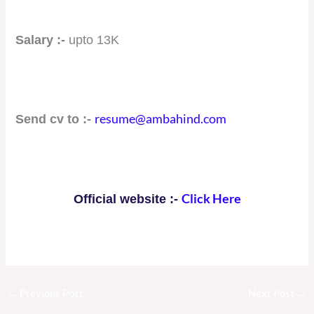
Salary :-
upto 13K
resume@ambahind.com
Send cv to :-
Click Here
Official website :-
←
Previous Post
Next Post
→