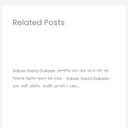
Related Posts
Sabse Sasta Dukaan New Job Vacancy |
Private Company Job Vacancy 2021 in Kolkata
Leave a Comment
/
10th pass job
,
12th pass job
,
বেসরকারি চাকরির
খবর
/ By
Online Tathya
Sabse Sasta Dukaan কোম্পানির তরফ থেকে অনেক গুলি পদে
নিয়োগের বিঞ্জপ্তি প্রকাশ করা হয়েছে ৷ Sabse Sasta Dukaan
হলো একটি মেডিসিন ফার্মেসী কোম্পানি । এখানে…
Byju’s Company New Recruitment 2022
1 Comment
/
বেসরকারি চাকরির খবর
/ By
Online Tathya