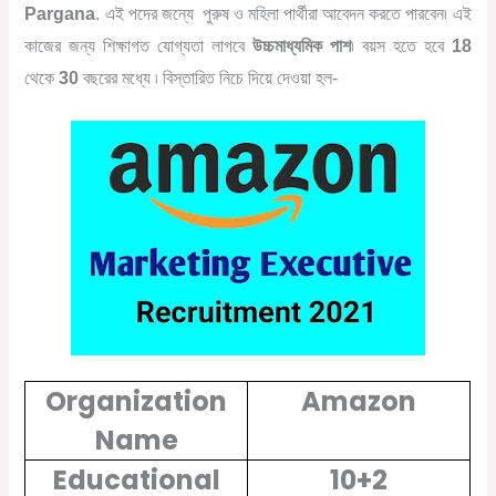
Pargana
. এই পদের জন্যে পুরুষ ও মহিলা পার্থীরা আবেদন করতে পারবেন৷ এই
কাজের জন্য শিক্ষাগত যোগ্যতা লাগবে
উচ্চমাধ্যমিক পাশ
৷ বয়স হতে হবে
18
থেকে
30
বছরের মধ্যে ৷ বিস্তারিত নিচে দিয়ে দেওয়া হল-
Organization
Amazon
Name
Educational
10+2