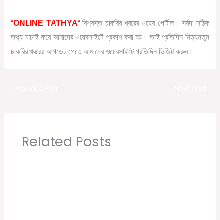
“
ONLINE TATHYA
“
বিশ্বস্ত চাকরির খবরের ওয়েব পোর্টাল। সর্বদা সঠিক
তথ্য যাচাই করে আমাদের ওয়েবসাইটে প্রকাশ করা হয়। তাই প্রতিদিন নিত্যনতুন
চাকরির খবরের আপডেট পেতে আমাদের ওয়েবসাইটে প্রতিদিন ভিজিট করুন ৷
←
Previous Post
Next Post
→
Related Posts
Sabse Sasta Dukaan New Job Vacancy |
Private Company Job Vacancy 2021 in Kolkata
Leave a Comment
/
10th pass job
,
12th pass job
,
বেসরকারি চাকরির
খবর
/ By
Online Tathya