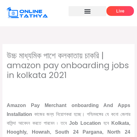
Skip
Live
to
content
উচ্চ মাধ্যমিক পাশে কলকাতায় চাকরি |
amazon pay onboarding jobs
in kolkata 2021
/
,
,
Leave a Comment
12th pass job
উচ্চমাধ্যমিক পাশে চাকরি
বেসরকারি
/ By
চাকরির খবর
Online Tathya
Amazon Pay Merchant onboarding And Apps
Installation
কাজের জন্য
নিয়োগ
করা
হচ্ছে।
পশ্চিমবঙ্গের যে কনো জেলার
বাসিন্দা আবেদন করতে পারবেন ৷ তবে
Job Location
হবে
Kolkata,
Hooghly, Howrah, South 24 Pargana, North 24