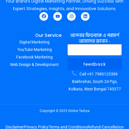
Your Brand’s Digital Marketing Partner, Driving Success with
Expert Strategies, insights, and Innovative Solutions.
F
Y
I
L
a
o
n
i
c
u
s
n
e
t
t
k
আপনার ফিডব্যাক ও পরামর্শ
Our Service
b
u
a
e
আমাদের জানান -
Digital Marketing
o
b
g
d
o
e
r
i
YouTube Marketing
k
a
n
m
Facebook Marketing
feedback
Web Design & Developmant
Call +91 7980123386
Bakhrahat, South 24 Pgs,
Kolkata, West Bengal 743377
Copyright © 2025 Online Tathya
Disclaimer
Privacy Policy
Terms and Conditions
Refund-Cancellation