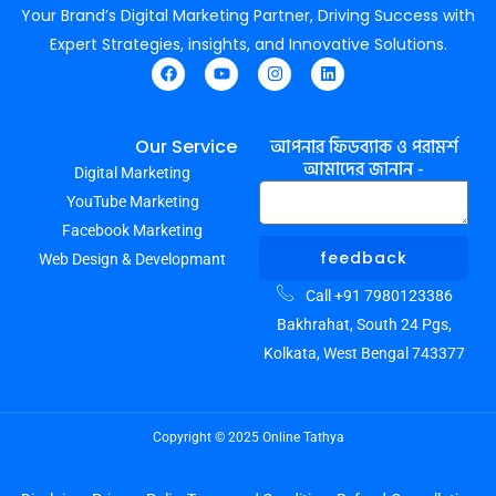
Your Brand’s Digital Marketing Partner, Driving Success with
Expert Strategies, insights, and Innovative Solutions.
F
Y
I
L
a
o
n
i
c
u
s
n
e
t
t
k
আপনার ফিডব্যাক ও পরামর্শ
Our Service
b
u
a
e
আমাদের জানান -
Digital Marketing
o
b
g
d
o
e
r
i
YouTube Marketing
k
a
n
m
Facebook Marketing
feedback
Web Design & Developmant
Call +91 7980123386
Bakhrahat, South 24 Pgs,
Kolkata, West Bengal 743377
Copyright © 2025 Online Tathya