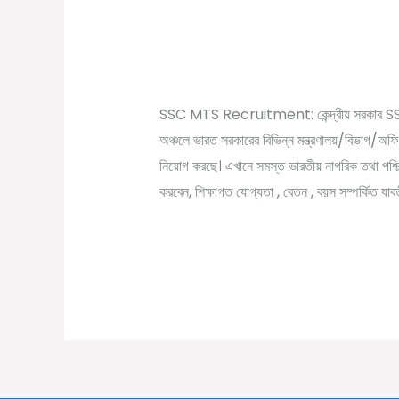
SSC MTS Recruitment। 
MTS
নিয়োগের বিজ্ঞপ্তি প্রকাশ
Recruitment।
/
January 19, 2023
Online Tathya
১০
হাজারের
SSC MTS Recruitment: কেন্দ্রীয় সরকার SSC বা 
ও
অঞ্চলে ভারত সরকারের বিভিন্ন মন্ত্রণালয়/বিভাগ/অফিস
বেশী
নিয়োগ করছে। এখানে সমস্ত ভারতীয় নাগরিক তথা পশ্চি
কর্মী
করবেন, শিক্ষাগত যোগ্যতা , বেতন , বয়স সম্পর্কিত যা
নিয়োগের
বিজ্ঞপ্তি
Read More »
প্রকাশ