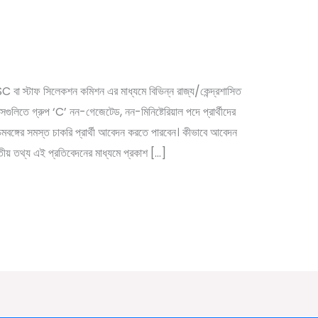
১০ হাজারের ও বেশী কর্মী
স্টাফ সিলেকশন কমিশন এর মাধ্যমে বিভিন্ন রাজ্য/কেন্দ্রশাসিত
গুলিতে গ্রুপ ‘C’ নন-গেজেটেড, নন-মিনিষ্টেরিয়াল পদে প্রার্থীদের
মবঙ্গের সমস্ত চাকরি প্রার্থী আবেদন করতে পারবেন। কীভাবে আবেদন
বতীয় তথ্য এই প্রতিবেদনের মাধ্যমে প্রকাশ […]