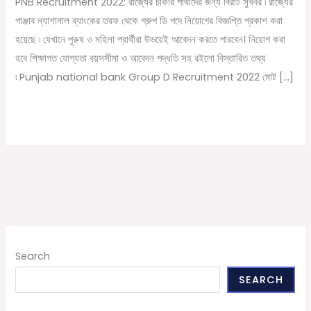
PNB Recruitment 2022: রাজ্যের চাকরি পার্থীদের জন্য বিরাট সুখবর ৷ রাজ্যের
কর্মী
পাঞ্জাব ন্যাশানাল ব্যাংকের তরফ থেকে গ্রুপ ডি পদে নিয়োগের বিজ্ঞপ্তি প্রকাশ করা
নিয়োগ
হয়েছে ৷ যেখানে পুরুষ ও মহিলা প্রার্থীরা উভয়েই আবেদন করতে পারবেন। নিয়োগ করা
মাধ্যমিক
হবে শিক্ষাগত যোগ্যতা বয়সসীমা ও আবেদন পদ্ধতি সহ রইলো বিস্তারিত তথ্য
পাশে
৷ Punjab national bank Group D Recruitment 2022 মোট […]
আবেদন
করুন
Read More »
Search
SEARCH