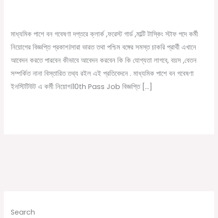
বন
/
December 25, 2022
Online Tathya
গবেষণা
ইনস্টিটিউট
মাধ্যমিক পাশে বন গবেষণা দপ্তরে ক্লার্ক ,ফরেস্ট গার্ড ,মাল্টি টাস্কিং স্টাফ পদে কর্মী
এ
নিয়োগের বিজ্ঞপ্তি প্রকাশ।সারা ভারত তথা পশ্চিম বঙ্গের সমস্ত চাকরি প্রার্থী এখানে
কর্মী
আবেদন করতে পারবেন কীভাবে আবেদন করবেন কি কি যোগ্যতা লাগবে, বয়স ,বেতন
নিয়োগ।
সম্পর্কিত নানা বিস্তারিত তথ্য রইল এই প্রতিবেদনে . মাধ্যমিক পাশে বন গবেষণা
10th
ইনস্টিটিউট এ কর্মী নিয়োগ।10th Pass Job বিজ্ঞপ্তি […]
Pass
Job
Read More »
Search