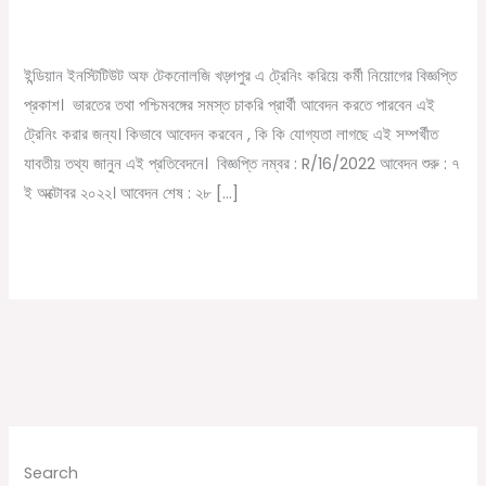
ও
/
October 13, 2022
Online Tathya
স্টাইপেন্ড
এর
ইন্ডিয়ান ইনস্টিটিউট অফ টেকনোলজি খড়্গপুর এ ট্রেনিং করিয়ে কর্মী নিয়োগের বিজ্ঞপ্তি
ব্যবস্থা
প্রকাশ। ভারতের তথা পশ্চিমবঙ্গের সমস্ত চাকরি প্রার্থী আবেদন করতে পারবেন এই
করলো
ট্রেনিং করার জন্য। কিভাবে আবেদন করবেন , কি কি যোগ্যতা লাগছে এই সম্পর্খীত
খড়্গপুর
যাবতীয় তথ্য জানুন এই প্রতিবেদনে। বিজ্ঞপ্তি নম্বর : R/16/2022 আবেদন শুরু : ৭
IIT,স্টাইপেন্ড
ই অক্টোবর ২০২২। আবেদন শেষ : ২৮ […]
২০০০০/-
টাকা
Read More »
Search