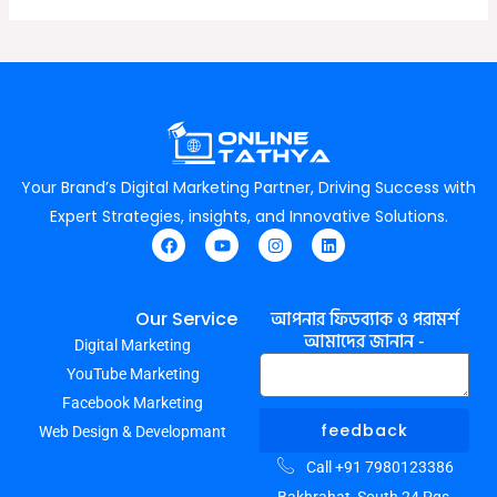
Your Brand’s Digital Marketing Partner, Driving Success with
Expert Strategies, insights, and Innovative Solutions.
F
Y
I
L
a
o
n
i
c
u
s
n
e
t
t
k
আপনার ফিডব্যাক ও পরামর্শ
Our Service
b
u
a
e
আমাদের জানান -
Digital Marketing
o
b
g
d
o
e
r
i
YouTube Marketing
k
a
n
m
Facebook Marketing
feedback
Web Design & Developmant
Call +91 7980123386
Bakhrahat, South 24 Pgs,