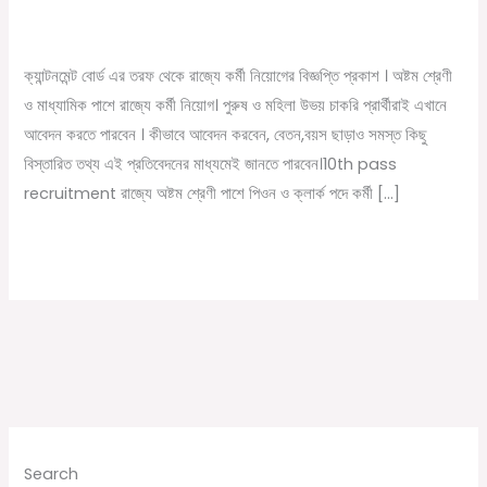
শ্রেণী
/
December 5, 2022
Online Tathya
পাশে
পিওন
ক্যান্টনমেন্ট বোর্ড এর তরফ থেকে রাজ্যে কর্মী নিয়োগের বিজ্ঞপ্তি প্রকাশ । অষ্টম শ্রেণী
ও
ও মাধ্যামিক পাশে রাজ্যে কর্মী নিয়োগ। পুরুষ ও মহিলা উভয় চাকরি প্রার্থীরাই এখানে
ক্লার্ক
আবেদন করতে পারবেন । কীভাবে আবেদন করবেন, বেতন,বয়স ছাড়াও সমস্ত কিছু
পদে
বিস্তারিত তথ্য এই প্রতিবেদনের মাধ্যমেই জানতে পারবেন।10th pass
কর্মী
recruitment রাজ্যে অষ্টম শ্রেণী পাশে পিওন ও ক্লার্ক পদে কর্মী […]
নিয়োগ
।
Read More »
প্রতিমাসে
বেতন
২০
হাজার
Search