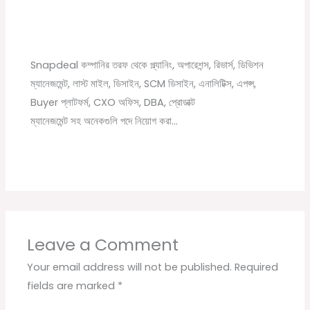
vacancy 2021
Leave a Comment
/
12th pass job
,
Graduate jobs
,
News
,
বেসরকারি চাকরির খবর
/ By
Online Tathya
Snapdeal কম্পানির তরফ থেকে প্ল্যানিং, অপারেশন্স, রিভার্স, ডিভিশন
ম্যানেজমেন্ট, লাস্ট মাইল, ডিসাইন, SCM ডিসাইন, এনালিটিক্স, এপপ্স,
Buyer প্লাটফর্ম, CXO অফিস, DBA, প্রোডাক্ট
ম্যানেজমেন্ট সহ অনেকগুলি পদে নিয়োগ করা…
Leave a Comment
Your email address will not be published.
Required
fields are marked
*