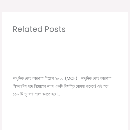
Related Posts
Modern Coach Factory, Raebareli 110 Trade
Apprecentices Recruitment 2020
Leave a Comment
/
10th pass job
,
12th pass job
,
News
,
সরকারি
চাকরির খবর
/ By
Online Tathya
আধুনিক কোচ কারখানা নিয়োগ ২০২০ (MCF) : আধুনিক কোচ কারখানা
শিক্ষানবিশ পদে নিয়োগের জন্য একটি বিজ্ঞপ্তি ঘোষণা করেছে। এই পদে
১১০ টি শূন্যপদ পূরণ করতে হবে।…
Snapdeal Company New Recruitment Job