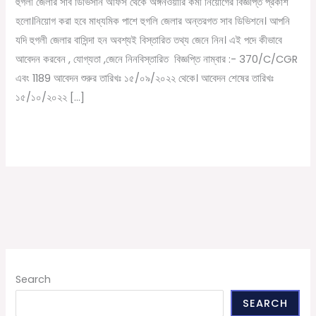
হুগলী জেলার সাব ডিভিসান অফিস থেকে অঙ্গনওয়ারি কর্মী নিয়োগের বিজ্ঞপ্তি প্রকাশ
কর্মী
হলো।নিয়োগ করা হবে মাধ্যমিক পাশে হুগলি জেলার অন্তরগত সাব ডিভিশনে। আপনি
নিয়োগের
যদি হুগলী জেলার বাসিন্দা হন অবশ্যই বিস্তারিত তথ্য জেনে নিন। এই পদে কীভাবে
বিজ্ঞপ্তি
আবেদন করবেন , যোগ্যতা ,জেনে নিনবিস্তারিত বিজ্ঞপ্তি নাম্বার :- 370/C/CGR
প্রকাশ
এবং 1189 আবেদন শুরুর তারিখঃ ১৫/০৯/২০২২ থেকে। আবেদন শেষের তারিখঃ
হলো
১৫/১০/২০২২ […]
Read More »
Search
SEARCH