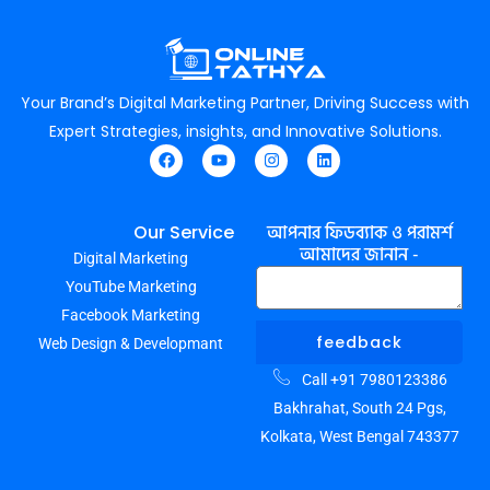
Your Brand’s Digital Marketing Partner, Driving Success with
Expert Strategies, insights, and Innovative Solutions.
F
Y
I
L
a
o
n
i
c
u
s
n
e
t
t
k
আপনার ফিডব্যাক ও পরামর্শ
Our Service
b
u
a
e
আমাদের জানান -
Digital Marketing
o
b
g
d
o
e
r
i
YouTube Marketing
k
a
n
m
Facebook Marketing
feedback
Web Design & Developmant
Call +91 7980123386
Bakhrahat, South 24 Pgs,
Kolkata, West Bengal 743377