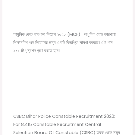
Modern Coach Factory, Raebareli 110 Trade
Apprecentices Recruitment 2020
Leave a Comment
/
10th pass job
,
12th pass job
,
News
,
সরকারি
চাকরির খবর
/ By
Online Tathya
আধুনিক কোচ কারখানা নিয়োগ ২০২০ (MCF) : আধুনিক কোচ কারখানা
শিক্ষানবিশ পদে নিয়োগের জন্য একটি বিজ্ঞপ্তি ঘোষণা করেছে। এই পদে
১১০ টি শূন্যপদ পূরণ করতে হবে।…
CSBC Bihar Police Constable Recruitment
2020: For 8,415 Posts
Leave a Comment
/
12th pass job
,
News
,
Police JOb
,
উচ্চমাধ্যমিক
পাশে চাকরি
,
সরকারি চাকরির খবর
/ By
Online Tathya
CSBC Bihar Police Constable Recruitment 2020:
For 8,415 Constable Recruitment Central
Selection Board Of Constable (CSBC) তরফ থেকে নতুন