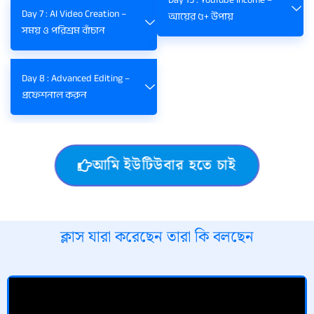
Day 7 : AI Video Creation –
আয়ের ৫+ উপায়
সময় ও পরিশ্রম বাঁচান
Day 8 : Advanced Editing –
প্রফেশনাল করুন
আমি ইউটিউবার হতে চাই
ক্লাস যারা করেছেন তারা কি বলছেন