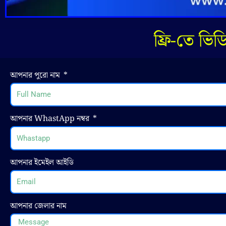
ফ্রি-তে ভি
আপনার পুরো নাম
আপনার WhastApp নম্বর
আপনার ইমেইল আইডি
আপনার জেলার নাম