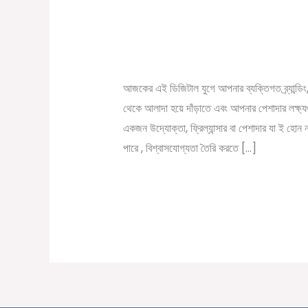
Personal Brand তৈরির ম
Brand
to Build Personal B
তৈরির
/
September 1, 2023
Online Tathya
মাধ্যমে
কিভাবে
আজকের এই ডিজিটাল যুগে আপনার ব্যক্তিগত ব্র্যান্ড
সফল
থেকে আলাদা হয়ে দাঁড়াতে এবং আপনার পেশাদার লক্ষ্যগ
হবেন
একজন উদ্যোক্তা, ফ্রিল্যান্সার বা পেশাদার যা ই হোন ন
|
পারে , বিশ্বাসযোগ্যতা তৈরি করতে […]
How
to
Read More »
Build
Personal
Brand