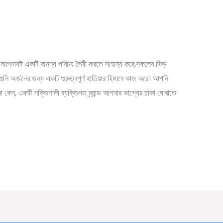
াধ্যমে কিভাবে সফল হবেন | How
rand
িং,আপনারই একটি অনন্য পরিচয় তৈরী করতে সাহায্য করে,সকলের ভিড়
ুলি অর্জনের জন্য একটি গুরুত্বপূর্ণ হাতিয়ার হিসাবে কাজ করে। আপনি
া কেন, একটি শক্তিশালী ব্যক্তিগত ব্র্যান্ড আপনার ভাগ্যের চাকা ঘোরাতে