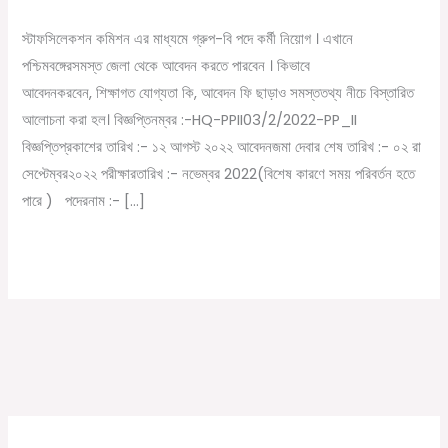
/
August 16, 2022
Online Tathya
নতুন
স্টাফসিলেকশন কমিশন এর মাধ্যমে গ্রুপ-বি পদে কর্মী নিয়োগ । এখানে
চাকরির
পশ্চিমবঙ্গেরসমস্ত জেলা থেকে আবেদন করতে পারবেন । কিভাবে
বিজ্ঞপ্তি
আবেদনকরবেন, শিক্ষাগত যোগ্যতা কি, আবেদন ফি ছাড়াও সমস্ততথ্য নীচে বিস্তারিত
প্রকাশ
আলোচনা করা হল। বিজ্ঞপ্তিনম্বর :-HQ-PPII03/2/2022-PP_II
|
বিজ্ঞপ্তিপ্রকাশের তারিখ :- ১২ আগস্ট ২০২২ আবেদনজমা দেবার শেষ তারিখ :- ০২ রা
SSC
সেপ্টেম্বর২০২২ পরীক্ষারতারিখ :- নভেম্বর 2022(বিশেষ কারণে সময় পরিবর্তন হতে
Job
পারে ) পদেরনাম :- […]
Vacancy
2022
Read More »