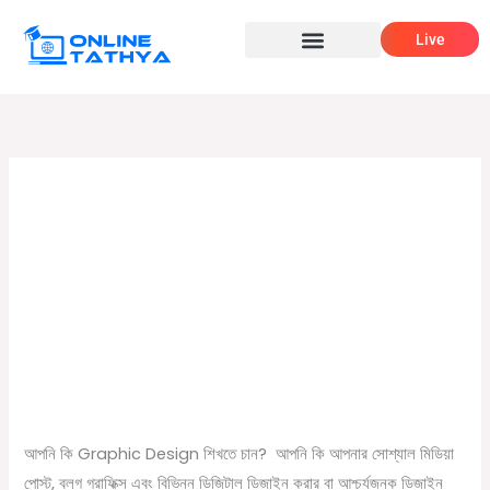
Skip
Live
to
content
canva design
গ্রাফিক্স ডিজাইন শিখুন Canva দিয়ে
গ্রাফিক্স
ডিজাইন
/
November 15, 2023
Online Tathya
শিখুন
আপনি কি Graphic Design শিখতে চান? আপনি কি আপনার সোশ্যাল মিডিয়া
Canva
পোস্ট, ব্লগ গ্রাফিক্স এবং বিভিন্ন ডিজিটাল ডিজাইন করার বা আশ্চর্যজনক ডিজাইন
দিয়ে