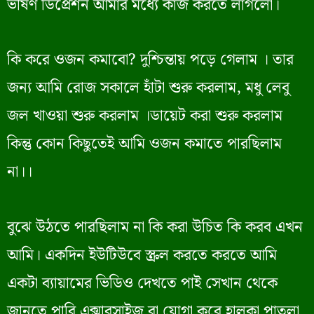
ভীষণ ডিপ্রেশন আমার মধ্যে কাজ করতে লাগলো।
কি করে ওজন কমাবো? দুশ্চিন্তায় পড়ে গেলাম । তার
জন্য আমি রোজ সকালে হাঁটা শুরু করলাম, মধু লেবু
জল খাওয়া শুরু করলাম ।ডায়েট করা শুরু করলাম
কিন্তু কোন কিছুতেই আমি ওজন কমাতে পারছিলাম
না।।
বুঝে উঠতে পারছিলাম না কি করা উচিত কি করব এখন
আমি। একদিন ইউটিউবে স্ক্রল করতে করতে আমি
একটা ব্যায়ামের ভিডিও দেখতে পাই সেখান থেকে
জানতে পারি এক্সারসাইজ বা যোগা করে হালকা পাতলা