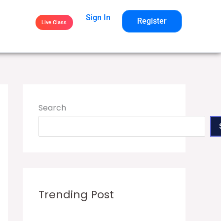
Sign In
Register
Live Class
Search
Trending Post