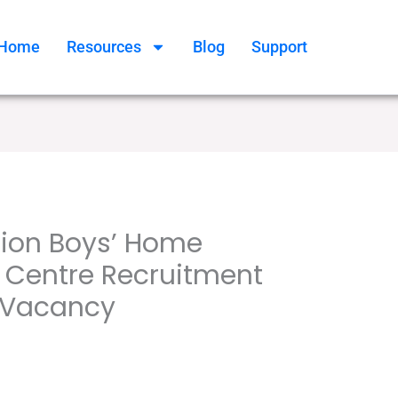
Home
Resources
Blog
Support
ion Boys’ Home
g Centre Recruitment
 Vacancy
,
,
/ By
 pass job
8th pass job
বেসরকারি চাকরির খবর
Online