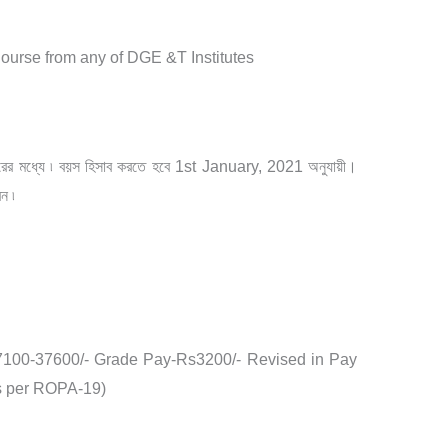
ourse from any of DGE &T Institutes
রের
মধ্যে
৷
বয়স
হিসাব
করতে
হবে
1st January, 2021
অনুযায়ী।
েন
৷
 7100-37600/- Grade Pay-Rs3200/- Revised in Pay
as per ROPA-19)