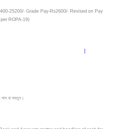
 5400-25200/- Grade Pay-Rs2600/- Revised on Pay
s per ROPA-19)
b Vacancy 2021: Kutchina Jobs In Kolkata
]
ক
পাস
বা
সমতুল।