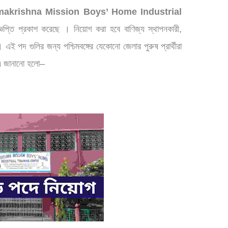
akrishna Mission Boys’ Home Industrial
্ঞপ্তি
প্রকাশ
করেছে ।
নিয়োগ
করা
হবে
বাণিজ্য
স্থাপনকারী
,
।
এই
পদ
গুলির
জন্য
পশ্চিমবঙ্গের
যেকোনো
জেলার
পুরুষ
প্রার্থীরা
এ
জানানো
হলো
–