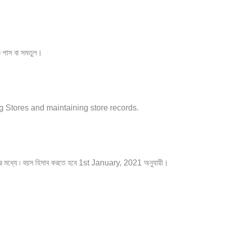
ক
পাস
বা
সমতুল।
g Stores and maintaining store records.
র
মধ্যে
৷
বয়স
হিসাব
করতে
হবে
1st January, 2021
অনুযায়ী।