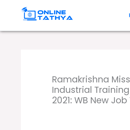
Skip
to
content
Ramakrishna Miss
Industrial Trainin
2021: WB New Job
/
,
Leave a Comment
10th pass job
12th
Tathya