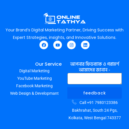
Your Brand’s Digital Marketing Partner, Driving Success with
Expert Strategies, insights, and Innovative Solutions.
F
Y
I
L
a
o
n
i
c
u
s
n
e
t
t
k
আপনার ফিডব্যাক ও পরামর্শ
Our Service
b
u
a
e
আমাদের জানান -
Digital Marketing
o
b
g
d
o
e
r
i
YouTube Marketing
k
a
n
m
Facebook Marketing
feedback
Web Design & Developmant
Call +91 7980123386
Bakhrahat, South 24 Pgs,
Kolkata, West Bengal 743377