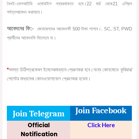
বৈধ
ই
–
মেল
আইডি
ও
মোবাইল
নম্বর
থাকতে
হবে।
22
মার্চ
থেকে
21
এপ্রিল
পর্যন্ত
আবেদন
করা
যাবে।
আবেদনের
ফি
:-
জেনারেলদের
আবেদন
ফী
500
টাকা
লাগবে।
. SC, ST, PWD
প্রার্থীদের
আবেদন
ফি
দিতে
হবে
না।
*
সমস্ত
চিঠিপত্র
কেবল
ইমেলের
মাধ্যমে
প্রেরণ
করা
হবে।
অন্য
কোন
মোডে
কুরিয়ার
/
পোস্টের
মাধ্যমে
বা
কোনও
যোগাযোগ
প্রেরণ
করা
হবে
না।
Join Facebook
Join Telegram
Official
Click Here
Notification