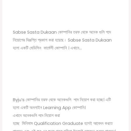
Sabse Sasta Dukaan New Job Vacancy |
Private Company Job Vacancy 2021 in Kolkata
Leave a Comment
/
10th pass job
,
12th pass job
,
বেসরকারি চাকরির
খবর
/ By
Online Tathya
Sabse Sasta Dukaan কোম্পানির তরফ থেকে অনেক গুলি পদে
নিয়োগের বিঞ্জপ্তি প্রকাশ করা হয়েছে ৷ Sabse Sasta Dukaan
হলো একটি মেডিসিন ফার্মেসী কোম্পানি । এখানে…
Byju’s Company New Recruitment 2022
1 Comment
/
বেসরকারি চাকরির খবর
/ By
Online Tathya
Byju’s কোম্পানির তরফ থেকে অনেকগুলি পদে নিয়োগ করা হচ্ছে। এটি
হলো একটি অনলাইন Learning App কোম্পানি।
এখানে অনেকগুলি পদে নিয়োগ করা
হচ্ছে মিনিমাম Qualification Graduate হলেই আবেদন করতে