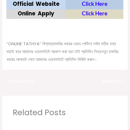
Official
Website
Click Here
Online
Apply
Click Here
“ONLINE TATHYA”
বিশ্বস্ত
চাকরির
খবরের
ওয়েব
পোর্টাল।
সর্বদা
সঠিক
তথ্য
যাচাই
করে
আমাদের
ওয়েবসাইটে
প্রকাশ
করা
হয়।
তাই
প্রতিদিন
নিত্যনতুন
চাকরির
খবরের
আপডেট
পেতে
আমাদের
ওয়েবসাইটে
প্রতিদিন
ভিজিট
করুন
৷
←
Previous Post
Next Post
→
Related Posts