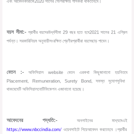
এবং
আবেদনকারীকে
2020
সালের
গেট
পরীক্ষায়
পাস
করা
থাকতে
হবে।
বয়স
সীমা
:-
প্রার্থীর
বয়সের
উর্ধ্বসীমা
29
বছর
হতে
হবে
2021
সালের
21
এপ্রিল
পর্যন্ত
।
সরকারি
নিয়ম
অনুযায়ী
সংরক্ষিত
শ্রেণীর
প্রার্থীরা
বয়সে
ছাড়
পাবেন।
বেতন
:-
অফিসিয়াল
website
বেতন
এর
কথা
কিছু
জানানো
হয়নি
তবে
Placement, Remuneration, Surety Bond,
সমস্ত
সুযোগ
সুবিধা
থাকবে
যেটি
অফিসিয়াল
নোটিফিকেশন
এ
জানানো
হয়েছে।
আবেদনের
পদ্ধতি
:-
অনলাইনের
মাধ্যমে
এই
https://www.nbccindia.com/
ওয়েবসাইটে
গিয়ে
আবেদন
করতে
হবে
।
প্রার্থীর