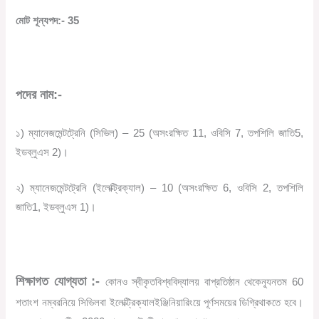
মোট
শূন্যপদ
:- 35
পদের
নাম
:-
১
)
ম্যানেজমেন্ট
ট্রেনি
(
সিভিল
) – 25 (
অসংরক্ষিত
11,
ওবিসি
7,
তপশিলি
জাতি
5,
ইডব্লুএস
2)
।
২
)
ম্যানেজমেন্ট
ট্রেনি
(
ইলেক্ট্রিক্যাল
) – 10 (
অসংরক্ষিত
6,
ওবিসি
2,
তপশিলি
জাতি
1,
ইডব্লুএস
1)
।
শিক্ষাগত
যোগ্যতা
:-
কোনও
স্বীকৃত
বিশ্ববিদ্যালয়
বা
প্রতিষ্ঠান
থেকে
ন্যূনতম
60
শতাংশ
নম্বর
নিয়ে
সিভিল
বা
ইলেক্ট্রিক্যাল
ইঞ্জিনিয়ারিংয়ে
পূর্ণ
সময়ের
ডিগ্রি
থাকতে
হবে।