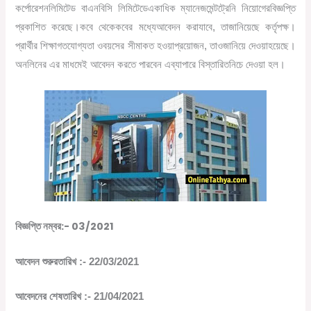
কর্পোরেশন
লিমিটেড
বা
এনবিসি
লিমিটেডে
একাধিক
ম্যানেজমেন্ট
ট্রেনি
নিয়োগের
বিজ্ঞপ্তি
প্রকাশিত করেছে।
কবে
থেকে
কবের
মধ্যে
আবেদন
করা
যাবে
,
তা
জানিয়েছে
কর্তৃপক্ষ।
প্রার্থীর
শিক্ষাগত
যোগ্যতা
ও
বয়সের
সীমা
কত
হওয়া
প্রয়োজন
,
তাও
জানিয়ে
দেওয়া
হয়েছে।
অনলিনের এর মাধমেই আবেদন করতে পারবেন
এ
ব্যাপারে
বিস্তারিত
নিচে দেওয়া হল।
বিজ্ঞপ্তি
নম্বর
:- 03/2021
আবেদন
শুরুর
তারিখ
:- 22/03/2021
আবেদনের
শেষ
তারিখ
:- 21/04/2021