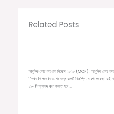
Related Posts
Modern Coach Factory, Raebareli 110
Trade Apprecentices Recruitment 202
/
,
,
Leave a Comment
10th pass job
12th pass job
New
/ By
সরকারি চাকরির খবর
Online Tathya
আধুনিক কোচ কারখানা নিয়োগ ২০২০ (MCF) : আধুনিক কোচ কার
শিক্ষানবিশ পদে নিয়োগের জন্য একটি বিজ্ঞপ্তি ঘোষণা করেছে। এই প
১১০ টি শূন্যপদ পূরণ করতে হবে।…