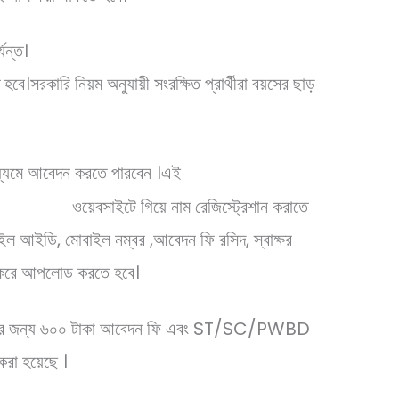
যন্ত।
ে।সরকারি নিয়ম অনুযায়ী সংরক্ষিত প্রার্থীরা বয়সের ছাড়
ধ্যমে আবেদন করতে পারবেন ।এই
ওয়েবসাইটে গিয়ে নাম রেজিস্ট্রেশান করাতে
jtwnov20/
 মেইল আইডি, মোবাইল নম্বর ,আবেদন ফি রসিদ, স্বাক্ষর
ান করে আপলোড করতে হবে।
র জন্য ৬০০ টাকা আবেদন ফি এবং ST/SC/PWBD
 করা হয়েছে ।