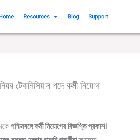
Home
Resources
Blog
Support
ুনিয়র টেকনিসিয়ান পদে কর্মী নিয়োগ
,
,
,
uate jobs
Kolkata Job Vacancies
WB Govt Jobs
েকে
পশ্চিমবঙ্গে কর্মী নিয়োগের বিজ্ঞপ্তি প্রকাশ
।
ঙ্গের সমস্ত জেলার চাকরি প্রার্থীরা
আবেদন