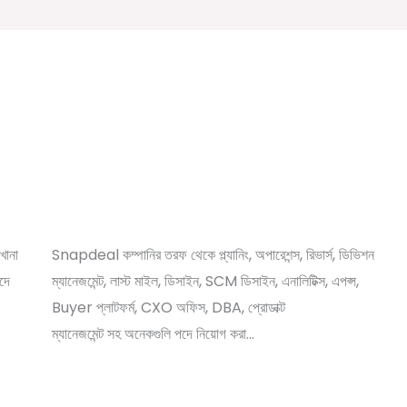
Snapdeal Company New Recruitment Job
0
vacancy 2021
,
/
,
,
,
s
Leave a Comment
12th pass job
Graduate jobs
News
/ By
বেসরকারি চাকরির খবর
Online Tathya
খানা
Snapdeal কম্পানির তরফ থেকে প্ল্যানিং, অপারেশন্স, রিভার্স, ডিভিশন
দে
ম্যানেজমেন্ট, লাস্ট মাইল, ডিসাইন, SCM ডিসাইন, এনালিটিক্স, এপপ্স,
Buyer প্লাটফর্ম, CXO অফিস, DBA, প্রোডাক্ট
ম্যানেজমেন্ট সহ অনেকগুলি পদে নিয়োগ করা…