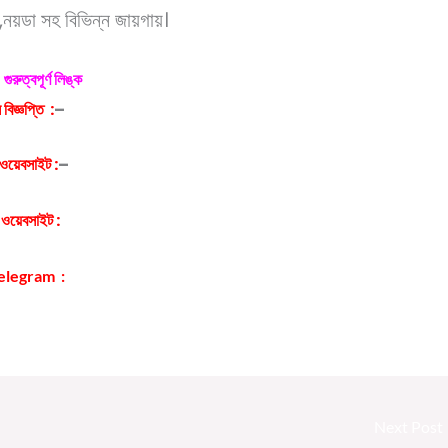
্র,নয়ডা সহ বিভিন্ন জায়গায়।
গুরুত্বপূর্ণ লিঙ্ক
বিজ্ঞপ্তি :
–
Click Here
ওয়েবসাইট :
–
Click Here
 ওয়েবসাইট :
Click Here
Telegram :
–
Click Here
Next Post