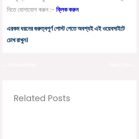
নিতে যোগাযোগ করুন :-
ক্লিক করুন
এরকম ধরনের গুরুত্বপূর্ণ পোস্ট পেতে অবশ্যই এই ওয়েবসাইটে
চোখ রাখুন।
←
Previous Post
Next Post
→
Related Posts
ফেইসবুক মার্কেটিং শুরু করুন । How to Earn money
from Facebook
Leave a Comment
/
10th pass job
,
12th pass job
,
8th pass job
,