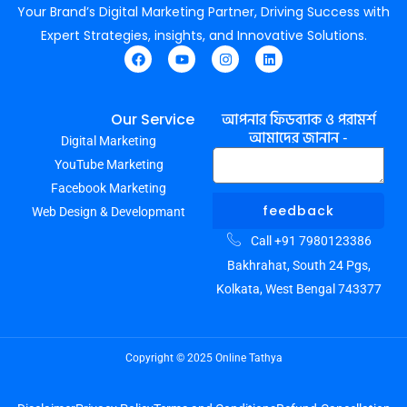
Your Brand’s Digital Marketing Partner, Driving Success with
Expert Strategies, insights, and Innovative Solutions.
F
Y
I
L
a
o
n
i
c
u
s
n
e
t
t
k
আপনার ফিডব্যাক ও পরামর্শ
Our Service
b
u
a
e
আমাদের জানান -
Digital Marketing
o
b
g
d
o
e
r
i
YouTube Marketing
k
a
n
m
Facebook Marketing
feedback
Web Design & Developmant
Call +91 7980123386
Bakhrahat, South 24 Pgs,
Kolkata, West Bengal 743377
Copyright © 2025 Online Tathya