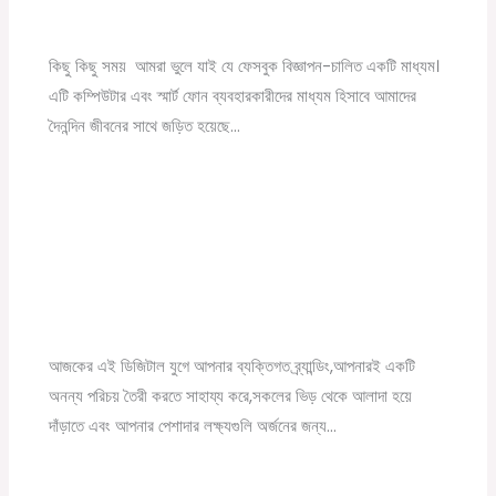
computer jobs
,
Kolkata Job Vacancies
,
YouTube Marketing
,
ক্যারিয়ার গাইড
,
ডিজিটাল মার্কেটিং
,
ব্যাবসার খবর
/ By
Online Tathya
কিছু কিছু সময় আমরা ভুলে যাই যে ফেসবুক বিজ্ঞাপন-চালিত একটি মাধ্যম।
এটি কম্পিউটার এবং স্মার্ট ফোন ব্যবহারকারীদের মাধ্যম হিসাবে আমাদের
দৈনন্দিন জীবনের সাথে জড়িত হয়েছে…
Personal Brand তৈরির মাধ্যমে কিভাবে সফল হবেন | How
to Build Personal Brand
Leave a Comment
/
YouTube Marketing
,
ডিজিটাল মার্কেটিং
/ By
Online Tathya
আজকের এই ডিজিটাল যুগে আপনার ব্যক্তিগত ব্র্যান্ডিং,আপনারই একটি
অনন্য পরিচয় তৈরী করতে সাহায্য করে,সকলের ভিড় থেকে আলাদা হয়ে
দাঁড়াতে এবং আপনার পেশাদার লক্ষ্যগুলি অর্জনের জন্য…