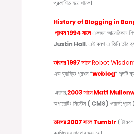
প্রকাশিত হয়ে থাকে।
History of Blogging in Bangla | 
প্রথম
1994
সালে
একজন আমেরিকান শিক্ষা
Justin Hall
. এই ব্লগ এ তিনি তাঁর ব
তারপর
1997
সালে
Robot Wisdo
এক ব্যাক্তি প্রথম “
weblog
” শব্দটি 
এরপর,
2003
সালে Matt Mullen
অপারেটিং সিস্টেম
( CMS)
ওয়ার্ডপ্রেস 
তারপর
2007
সালে
Tumblr
( টাম্বল
ব্লগিংয়ের ধারণার জন্ম হয়।