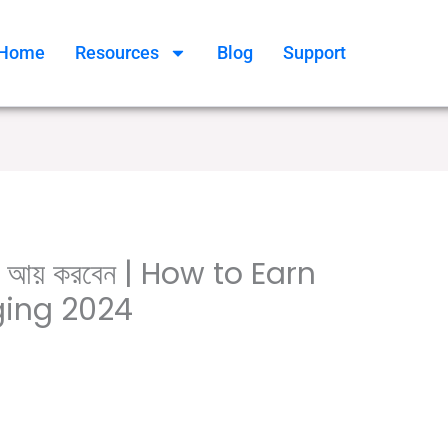
Home
Resources
Blog
Support
টাকা আয় করবেন | How to Earn
ing 2024
,
,
,
,
 pass job
8th pass job
Central Jobs
computer jobs
,
,
/ By
 মার্কেটিং
বেসরকারি চাকরির খবর
ব্যাবসার খবর
Online