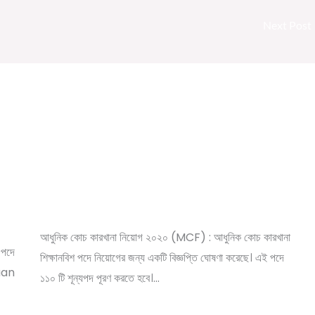
Next Post
|
Modern Coach Factory, Raebareli 110
Trade Apprecentices Recruitment 2020
/
,
,
,
Leave a Comment
10th pass job
12th pass job
News
রি
/ By
সরকারি চাকরির খবর
Online Tathya
আধুনিক কোচ কারখানা নিয়োগ ২০২০ (MCF) : আধুনিক কোচ কারখানা
পদে
শিক্ষানবিশ পদে নিয়োগের জন্য একটি বিজ্ঞপ্তি ঘোষণা করেছে। এই পদে
kaan
১১০ টি শূন্যপদ পূরণ করতে হবে।…