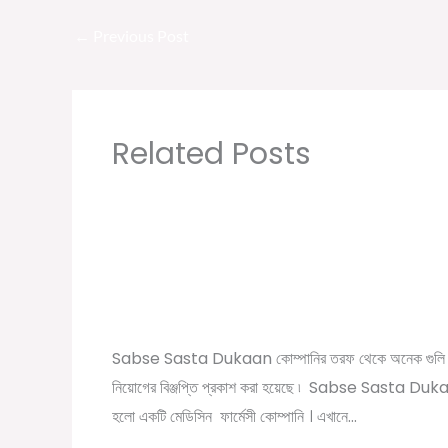
←
Previous Post
Related Posts
Sabse Sasta Dukaan New Job Vacancy 
Private Company Job Vacancy 2021 in
Kolkata
/
,
,
Leave a Comment
10th pass job
12th pass job
বেসরকা
/ By
চাকরির খবর
Online Tathya
Sabse Sasta Dukaan কোম্পানির তরফ থেকে অনেক গুলি 
নিয়োগের বিঞ্জপ্তি প্রকাশ করা হয়েছে ৷ Sabse Sasta Du
হলো একটি মেডিসিন ফার্মেসী কোম্পানি । এখানে…