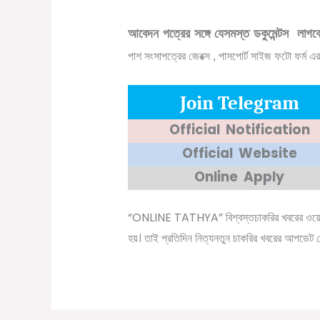
আবেদন পত্রের সঙ্গে যেসমস্ত ডকুমেন্টস লাগব
পাশ সংসাপত্রের জেরক্স , পাসপোর্ট সাইজ ফটো ফর্ম এ
Join Telegram
Official Notification
Official Website
Online Apply
“ONLINE TATHYA”
বিশ্বস্ত
চাকরির
খবরের
ওয়
হয়।
তাই
প্রতিদিন
নিত্যনতুন
চাকরির
খবরের
আপডেট