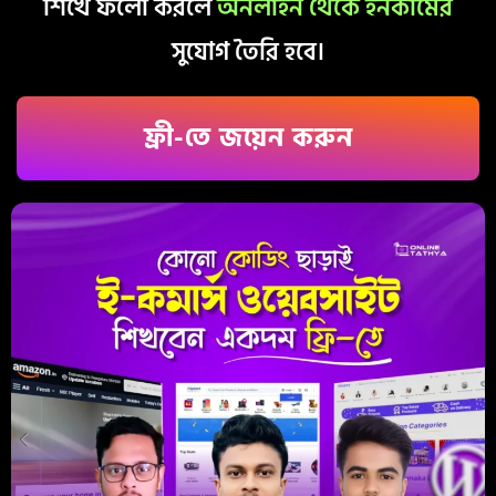
শিখে ফলো করলে
অনলাইন থেকে ইনকামের
সুযোগ তৈরি হবে।
ফ্রী-তে জয়েন করুন