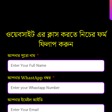
ওয়েবসাইট এর ক্লাস করতে নিচের ফর্ম
ফিলাপ করুন
আপনার পুরো নাম
আপনার WhastApp নম্বর
আপনার ইমেইল আইডি