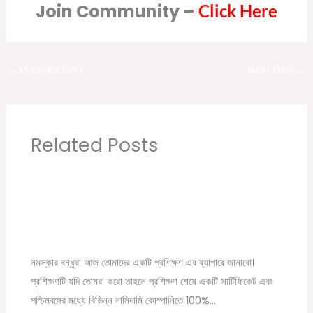
Join Community –
Click Here
←
Previous Post
Next Post
→
Related Posts
বেকারদের জন্য সুখবর 100% Job পাবেন | Anudip
Foundation Job guarantee Online Training
2021
Leave a Comment
/
ব্যাবসার খবর
/ By
Online Tathya
নমস্কার বন্ধুরা আজ তোমাদের একটি প্রশিক্ষণ এর ব্যাপারে জানাবো।
প্রশিক্ষণটি যদি তোমরা করো তাহলে প্রশিক্ষণ শেষে একটি সার্টিফিকেট এবং
পশ্চিমবঙ্গের মধ্যে বিভিন্ন নামিদামি কোম্পানিতে 100%…