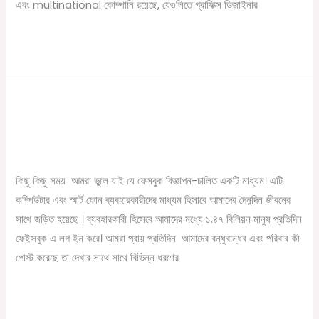
এবং multinational কোম্পানি রয়েছে, যেগুলিতে গ্রাফিক্স ডিজাইনার
Read More »
ফেইসবুক মার্কেটিং শুরু করুন । How to
ফেইসবুক
মার্কেটিং
Earn money from Facebook
শুরু
/
July 29, 2023
Online Tathya
করুন
।
কিছু কিছু সময় আমরা ভুলে যাই যে ফেসবুক বিজ্ঞাপন-চালিত একটি মাধ্যম। এটি
How
কম্পিউটার এবং স্মার্ট ফোন ব্যবহারকারীদের মাধ্যম হিসাবে আমাদের দৈনন্দিন জীবনের
to
সাথে জড়িত হয়েছে । ব্যবহারকারী হিসেবে আমাদের মধ্যে ১.৪৭ বিলিয়ন মানুষ প্রতিদিন
Earn
ফেইসবুক এ লগ ইন করে। আমরা প্রায় প্রতিদিন আমাদের বন্ধুবান্ধব এবং পরিবার কী
money
পোস্ট করেছে তা দেখার সাথে সাথে বিভিন্ন ধরণের
from
Facebook
Read More »