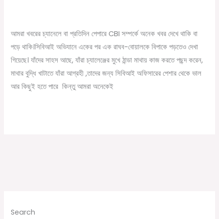
হতে
/
September 25, 2022
Online Tathya
চান
?
আমরা খবরের চ্যানেলে বা প্রতিদিন পেপারে CBI সম্পর্কে অনেক খবর দেখে থাকি বা
CBI
পড়ে থাকি।সিবিআই অভিযানে একের পর এক রাঘব-বোয়ালকে বিপাকে পড়তেও দেখা
অফিসার
গিয়েছে। যাঁদের সাহস আছে, যাঁরা চ্যালেঞ্জের মুখে ঠান্ডা মাথায় কাজ করতে পছন্দ করেন,
হতে
মাথার বুদ্ধি খাটাতে যাঁরা আগ্রহী ,তাদের জন্য সিবিআই অফিসারের পেশার থেকে ভাল
কি
আর কিছুই হতে পারে কিন্তু আমরা অনেকেই
যোগ্যতা
লাগে
Read More »
জানুন
Search