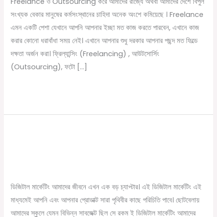
Freelance ও Outsourcing করে আমাদের রাজ্যে অথবা আমাদের দেশে বিপুল
করে
সংখ্যক বেকার মানুষের কর্মসংস্থানের চাহিদা অনেক অংশে কমিয়েছে । Freelance
প্রতিমাসে
এমন একটি পেশা যেখানে আপনি আপনার ইচ্ছা মত কাজ করতে পারবেন, এখানে কাজ
হাজার
করার কোনো ধরাবাঁধা সময় নেই। এখানে আপনার শুধু দরকার আপনার পছন্দ মত ফিল্ডে
হাজার
দক্ষতা অর্জন করা। ফ্রিল্যান্সিং (Freelancing) , আউটসোর্সিং
টাকা
(Outsourcing), ফটো […]
আয়
করবেন
Read More »
১০ টি দারুন কৌশল যা ডিজিটাল মার্কেটিং এ
১০
টি
আপনার জীবন বদলে দেবে
দারুন
/
November 17, 2023
Online Tathya
কৌশল
যা
ডিজিটাল মার্কেটিং আমাদের জীবনে এখন এক বড় চ্যাপ্টার। এই ডিজিটাল মার্কেটিং এই
ডিজিটাল
মাধ্যমেই আপনি এবং আপনার প্রোডাক্ট সারা পৃথিবীর কাছে পরিচিতি পাবে। ছোটবেলায়
মার্কেটিং
আমাদের স্কুলে যেমন বিভিন্ন সাবজেক্ট ছিল সে রকম ই ডিজিটাল মার্কেটিং আমাদের