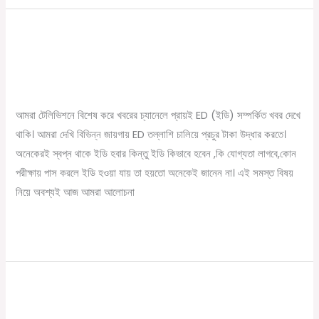
ED অফিসার হতে চান? Ed অফিসার হতে
ED
অফিসার
যোগ্যতা কি লাগে জানেন ?
হতে
/
September 28, 2022
Online Tathya
চান?
Ed
আমরা টেলিভিশনে বিশেষ করে খবরের চ্যানেলে প্রায়ই ED (ইডি) সম্পর্কিত খবর দেখে
অফিসার
থাকি। আমরা দেখি বিভিন্ন জায়গায় ED তল্লাশি চালিয়ে প্রচুর টাকা উদ্ধার করতে।
হতে
অনেকেরই স্বপ্ন থাকে ইডি হবার কিন্তু ইডি কিভাবে হবেন ,কি যোগ্যতা লাগবে,কোন
যোগ্যতা
পরীক্ষায় পাস করলে ইডি হওয়া যায় তা হয়তো অনেকেই জানেন না। এই সমস্ত বিষয়
কি
নিয়ে অবশ্যই আজ আমরা আলোচনা
লাগে
জানেন
Read More »
?
CBI অফিসার হতে চান ? CBI অফিসার হতে কি
CBI
অফিসার
যোগ্যতা লাগে জানুন