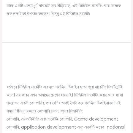
এ
কাছে একটি গুরুত্বপূর্ণ সাবজেক্ট হয়ে দাঁড়িয়েছে। এই ডিজিটাল মার্কেটিং করে অনেকে
আপনার
লক্ষ লক্ষ টাকা উপার্জন করছেন। কিন্তু এই ডিজিটাল মার্কেটিং
জীবন
বদলে
Read More »
দেবে
গ্রাফিক্স ডিজাইন কি। What is Graphic
গ্রাফিক্স
ডিজাইন
Design Bangla
কি।
/
November 16, 2023
Online Tathya
What
is
বর্তমানে ডিজিটাল মার্কেটিং এর যুগে গ্রাফিক্স ডিজাইন ছাড়া পুরো মার্কেটিং ডিপার্টমেন্টই
Graphic
অচল। এর কারন এখন আমাদের চোখের সামনেই। ডিজিটাল মার্কেটিং করার জন্য যা যা
Design
প্রয়োজন একটা কোম্পানির, তার বেশির ভাগই তৈরি করে গ্রাফিক্স ডিজাইনাররা। এই
Bangla
সময়ে বিভিন্ন রকমের কোম্পানি যেমন, ওয়েব ডিজাইনিং
কোম্পানি, এডভার্টাইসিং এবং মার্কেটিং কোম্পানি, Game development
কোম্পানি, application development এবং এরকমি অনেক national