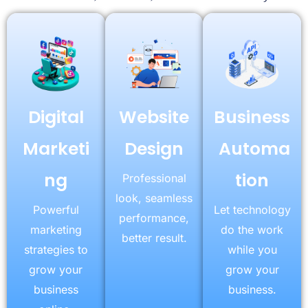
Digital
Website
Business
Marketi
Design
Automa
ng
tion
Professional
look, seamless
Powerful
Let technology
performance,
marketing
do the work
better result.
strategies to
while you
grow your
grow your
business
business.