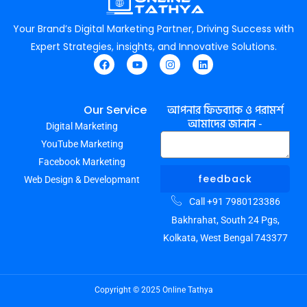
Your Brand’s Digital Marketing Partner, Driving Success with
Expert Strategies, insights, and Innovative Solutions.
F
Y
I
L
a
o
n
i
c
u
s
n
e
t
t
k
আপনার ফিডব্যাক ও পরামর্শ
Our Service
b
u
a
e
আমাদের জানান -
Digital Marketing
o
b
g
d
o
e
r
i
YouTube Marketing
k
a
n
m
Facebook Marketing
feedback
Web Design & Developmant
Call +91 7980123386
Bakhrahat, South 24 Pgs,
Kolkata, West Bengal 743377
Copyright © 2025 Online Tathya