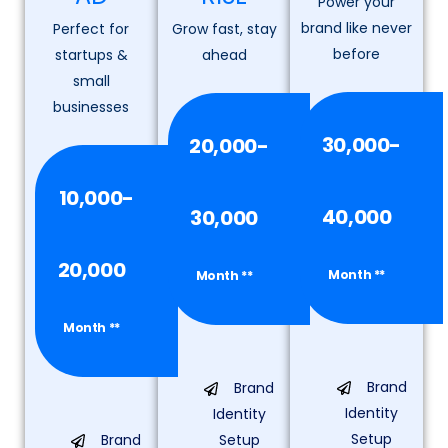
Power your
brand like never
Perfect for
Grow fast, stay
before
startups &
ahead
small
businesses
30,000-
20,000-
10,000-
40,000
30,000
20,000
Month **
Month **
Month **
Brand
Brand
Identity
Identity
Setup
Brand
Setup