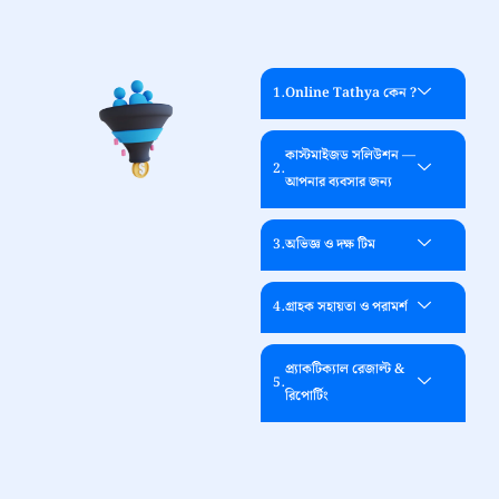
ONLINE TATHYA- ই কেন ?
Online Tathya কেন ?
কাস্টমাইজড সলিউশন —
আপনার ব্যবসার জন্য
অভিজ্ঞ ও দক্ষ টিম
গ্রাহক সহায়তা ও পরামর্শ
প্র্যাকটিক্যাল রেজাল্ট &
রিপোর্টিং