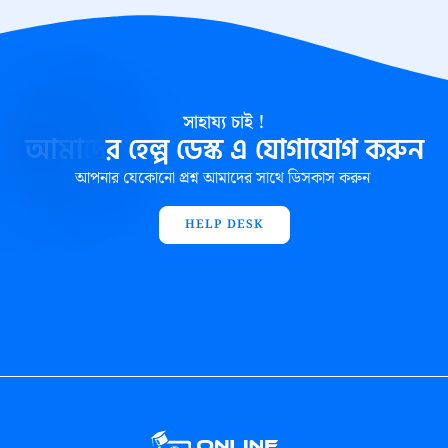
সাহায্য চাই !
আ
ম
দ
র
হ
ল
ড
স
এ
য
গ
য
গ
ক
র
ন
আপনার যেকোনো প্রশ্ন আমাদের সাথে ডিসকাস করুন
HELP DESK