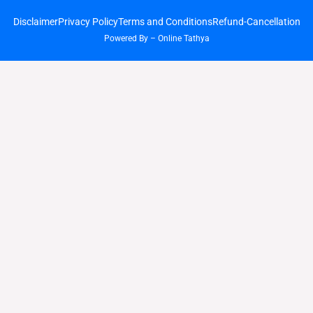
Disclaimer
Privacy Policy
Terms and Conditions
Refund-Cancellation
Powered By – Online Tathya