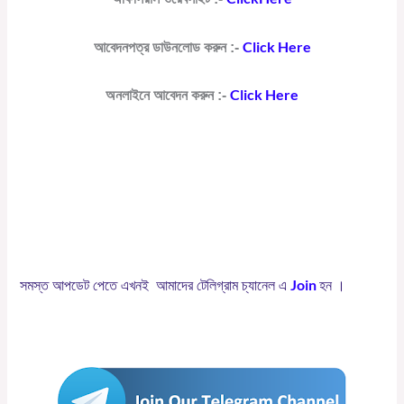
Click Here
আবেদনপত্র ডাউনলোড করুন :-
Click Here
অনলাইনে আবেদন করুন :-
পশ্চিমবঙ্গের-মাধ্যমিক-ও-উচ্চমাধমিক-পাশে-নতুন-চাকরি
Join
সমস্ত
আপডেট
পেতে
এখনই
আমাদের
টেলিগ্রাম
চ্যানেল
এ
হন
।