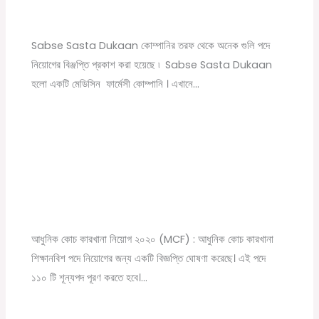
Leave a Comment
/
10th pass job
,
12th pass job
,
বেসরকারি চাকরির
খবর
/ By
Online Tathya
Sabse Sasta Dukaan কোম্পানির তরফ থেকে অনেক গুলি পদে
নিয়োগের বিঞ্জপ্তি প্রকাশ করা হয়েছে ৷ Sabse Sasta Dukaan
হলো একটি মেডিসিন ফার্মেসী কোম্পানি । এখানে…
Modern Coach Factory, Raebareli 110 Trade
Apprecentices Recruitment 2020
Leave a Comment
/
10th pass job
,
12th pass job
,
News
,
সরকারি
চাকরির খবর
/ By
Online Tathya
আধুনিক কোচ কারখানা নিয়োগ ২০২০ (MCF) : আধুনিক কোচ কারখানা
শিক্ষানবিশ পদে নিয়োগের জন্য একটি বিজ্ঞপ্তি ঘোষণা করেছে। এই পদে
১১০ টি শূন্যপদ পূরণ করতে হবে।…