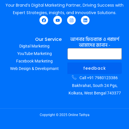
Your Brand’s Digital Marketing Partner, Driving Success with
Expert Strategies, insights, and Innovative Solutions.
F
Y
I
L
a
o
n
i
c
u
s
n
e
t
t
k
আপনার ফিডব্যাক ও পরামর্শ
Our Service
b
u
a
e
আমাদের জানান -
Digital Marketing
o
b
g
d
o
e
r
i
YouTube Marketing
k
a
n
m
Facebook Marketing
feedback
Web Design & Developmant
Call +91 7980123386
Bakhrahat, South 24 Pgs,
Kolkata, West Bengal 743377
Copyright © 2025 Online Tathya