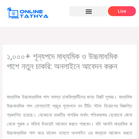
Skip
Live
to
content
১,০০০+ শূন্যপদে মাধ্যমিক ও উচ্চমাধমিক
পাশে নতুন চাকরি: অনলাইনে আবেদন করুন
/
,
,
Leave a Comment
10th pass job
12th pass job
সরকারি চাকরির
/ By
খবর
Online Tathya
মাধ্যমিক উচ্চমাধ্যমিক পাস সমস্ত চাকরিপ্রার্থীদের জন্য বিরাট সুখবর। মাধ্যমিক
উচ্চমাধমিক পাস যোগ্যতাই প্রচুর শূন্যপদে নন টিচিং স্টাফ নিয়োগের বিজ্ঞপ্তি
প্রকাশিত হয়েছে। যেকোনো ভারতীয় নাগরিক অর্থাৎ পশ্চিমবঙ্গের যেকোনো জেলা
থেকে পুরুষ ও মহিলা উভয়েই আবেদন করতে পারবেন। যদি আপনি মাধ্যমিক বা
উচ্চমাধ্যমিক পাস করে থাকেন তাহলে অনলাইন এর মাধ্যমে আবেদন করতে