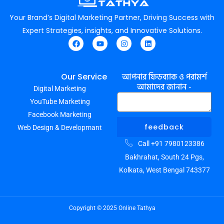
Your Brand’s Digital Marketing Partner, Driving Success with
Expert Strategies, insights, and Innovative Solutions.
F
Y
I
L
a
o
n
i
c
u
s
n
e
t
t
k
আপনার ফিডব্যাক ও পরামর্শ
Our Service
b
u
a
e
আমাদের জানান -
Digital Marketing
o
b
g
d
o
e
r
i
YouTube Marketing
k
a
n
m
Facebook Marketing
feedback
Web Design & Developmant
Call +91 7980123386
Bakhrahat, South 24 Pgs,
Kolkata, West Bengal 743377
Copyright © 2025 Online Tathya