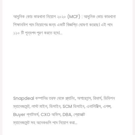
চাকরির খবর
/ By
Online Tathya
আধুনিক কোচ কারখানা নিয়োগ ২০২০ (MCF) : আধুনিক কোচ কারখানা
শিক্ষানবিশ পদে নিয়োগের জন্য একটি বিজ্ঞপ্তি ঘোষণা করেছে। এই পদে
১১০ টি শূন্যপদ পূরণ করতে হবে।…
Snapdeal Company New Recruitment Job
vacancy 2021
Leave a Comment
/
12th pass job
,
Graduate jobs
,
News
,
বেসরকারি চাকরির খবর
/ By
Online Tathya
Snapdeal কম্পানির তরফ থেকে প্ল্যানিং, অপারেশন্স, রিভার্স, ডিভিশন
ম্যানেজমেন্ট, লাস্ট মাইল, ডিসাইন, SCM ডিসাইন, এনালিটিক্স, এপপ্স,
Buyer প্লাটফর্ম, CXO অফিস, DBA, প্রোডাক্ট
ম্যানেজমেন্ট সহ অনেকগুলি পদে নিয়োগ করা…