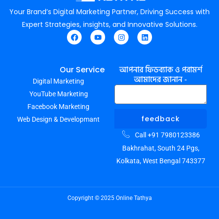
Your Brand’s Digital Marketing Partner, Driving Success with
Expert Strategies, insights, and Innovative Solutions.
F
Y
I
L
a
o
n
i
c
u
s
n
e
t
t
k
আপনার ফিডব্যাক ও পরামর্শ
Our Service
b
u
a
e
আমাদের জানান -
Digital Marketing
o
b
g
d
o
e
r
i
YouTube Marketing
k
a
n
m
Facebook Marketing
feedback
Web Design & Developmant
Call +91 7980123386
Bakhrahat, South 24 Pgs,
Kolkata, West Bengal 743377
Copyright © 2025 Online Tathya