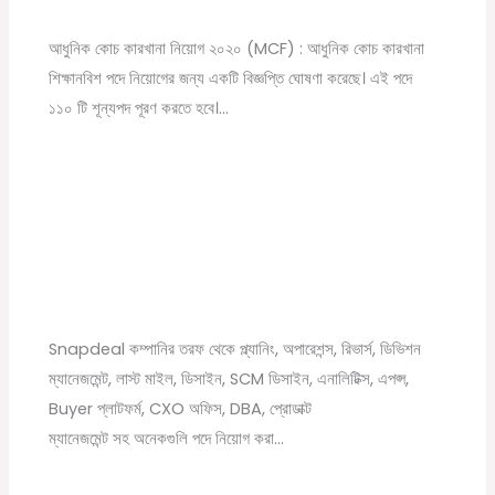
চাকরির খবর
/ By
Online Tathya
আধুনিক কোচ কারখানা নিয়োগ ২০২০ (MCF) : আধুনিক কোচ কারখানা
শিক্ষানবিশ পদে নিয়োগের জন্য একটি বিজ্ঞপ্তি ঘোষণা করেছে। এই পদে
১১০ টি শূন্যপদ পূরণ করতে হবে।…
Snapdeal Company New Recruitment Job
vacancy 2021
Leave a Comment
/
12th pass job
,
Graduate jobs
,
News
,
বেসরকারি চাকরির খবর
/ By
Online Tathya
Snapdeal কম্পানির তরফ থেকে প্ল্যানিং, অপারেশন্স, রিভার্স, ডিভিশন
ম্যানেজমেন্ট, লাস্ট মাইল, ডিসাইন, SCM ডিসাইন, এনালিটিক্স, এপপ্স,
Buyer প্লাটফর্ম, CXO অফিস, DBA, প্রোডাক্ট
ম্যানেজমেন্ট সহ অনেকগুলি পদে নিয়োগ করা…