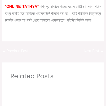
“
ONLINE TATHYA
“
বিশ্বস্ত চাকরির খবরের ওয়েব পোর্টাল। সর্বদা সঠিক
তথ্য যাচাই করে আমাদের ওয়েবসাইটে প্রকাশ করা হয়। তাই প্রতিদিন নিত্যনতুন
চাকরির খবরের আপডেট পেতে আমাদের ওয়েবসাইটে প্রতিদিন ভিজিট করুন ৷
←
Previous Post
Next Post
→
Related Posts
Modern Coach Factory, Raebareli 110 Trade
Apprecentices Recruitment 2020
Leave a Comment
/
10th pass job
,
12th pass job
,
News
,
সরকারি