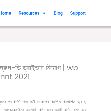
Home
Resources
Blog
Support
ুলে গ্রুপ-ডি ড্রাইভার নিয়োগ | wb
nnt 2021
,
/ By
Govt Jobs
সরকারি চাকরির খবর
Online Tathya
স্কুলের গ্রুপ-ডি পদে কর্মী নিয়োগের বিঞ্জপ্তি প্রকাশিত হয়েছে ৷
ে ৷ আবেদনকারীকে অবশ্যই পশ্চিমবঙ্গের স্থায়ী বাসিন্দা হতে হবে ৷