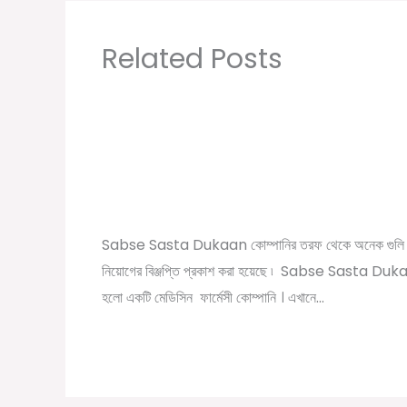
Related Posts
Sabse Sasta Dukaan New Job Vacancy 
Private Company Job Vacancy 2021 in
Kolkata
/
,
,
Leave a Comment
10th pass job
12th pass job
বেসরকা
/ By
চাকরির খবর
Online Tathya
Sabse Sasta Dukaan কোম্পানির তরফ থেকে অনেক গুলি 
নিয়োগের বিঞ্জপ্তি প্রকাশ করা হয়েছে ৷ Sabse Sasta Du
হলো একটি মেডিসিন ফার্মেসী কোম্পানি । এখানে…