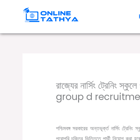
Skip
to
content
রাজ্যের নার্সিং ট্রেনিং স্ক
group d recruitme
/
,
Leave a Comment
10th pass job
WB 
পশ্চিমবঙ্গ সরকারের অন্তভূর্ক্ত নার্সিং ট্রেনিং 
পুরোপুরি চুক্তির ভিত্তিতে পার্থী নিয়োগ করা হব