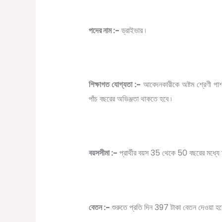
পদের নাম :-
ড্রাইভার ৷
শিক্ষাগত যোগ্যতা :-
আবেদনকারীকে অষ্টম শ্রেণী পাশ 
পাঁচ বছরের অভিঞ্জতা থাকতে হবে ৷
বয়সসীমা :-
প্রার্থীর বয়স 35 থেকে 50 বছরের মধ্যে 
বেতন :-
শুরুতে প্রতি দিন 397 টাকা বেতন দেওয়া হব