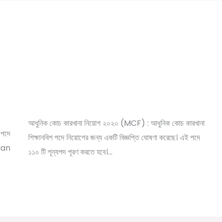
|
Modern Coach Factory, Raebareli 110
Trade Apprecentices Recruitment 2020
/
,
,
,
Leave a Comment
10th pass job
12th pass job
News
রি
/ By
সরকারি চাকরির খবর
Online Tathya
আধুনিক কোচ কারখানা নিয়োগ ২০২০ (MCF) : আধুনিক কোচ কারখানা
পদে
শিক্ষানবিশ পদে নিয়োগের জন্য একটি বিজ্ঞপ্তি ঘোষণা করেছে। এই পদে
kaan
১১০ টি শূন্যপদ পূরণ করতে হবে।…