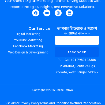
Your Brand’s Digital Marketing Partner, Driving Success with
Expert Strategies, insights, and Innovative Solutions.
F
Y
I
L
a
o
n
i
c
u
s
n
e
t
t
k
আপনার ফিডব্যাক ও পরামর্শ
Our Service
b
u
a
e
আমাদের জানান -
Digital Marketing
o
b
g
d
o
e
r
i
YouTube Marketing
k
a
n
m
Facebook Marketing
feedback
Web Design & Developmant
Call +91 7980123386
Bakhrahat, South 24 Pgs,
Kolkata, West Bengal 743377
Copyright © 2025 Online Tathya
Disclaimer
Privacy Policy
Terms and Conditions
Refund-Cancellation