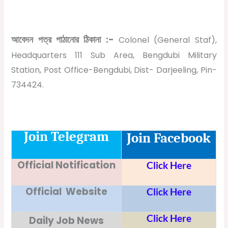
আবেদন পত্র পাঠানোর ঠিকানা :-
Colonel (General Staf),
Headquarters 111 Sub Area, Bengdubi Military
Station, Post Office-Bengdubi, Dist- Darjeeling, Pin-
734424.
Join Telegram
Join Facebook
Official Notification
Click Here
Official Website
Click Here
Click Here
Daily Job News