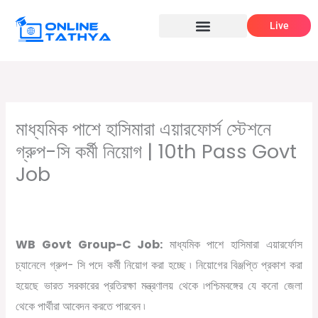
Skip
Live
to
content
মাধ্যমিক পাশে হাসিমারা এয়ারফোর্স স্টেশনে
গ্রুপ-সি কর্মী নিয়োগ | 10th Pass Govt
Job
/
,
/ By
Leave a Comment
10th pass job
সরকারি চাকরির খবর
Online
Tathya
WB Govt Group-C Job:
মাধ্যমিক পাশে হাসিমারা এয়ারর্ফোস
চ্যানেলে গ্রুপ- সি পদে কর্মী নিয়োগ করা হচ্ছে ৷ নিয়োগের বিঞ্জপ্তি প্রকাশ করা
হয়েছে ভারত সরকারের প্রতিরক্ষা মন্ত্রণালয় থেকে ৷পশ্চিমবঙ্গের যে কনো জেলা
থেকে পার্থীরা আবেদন করতে পারবেন ৷