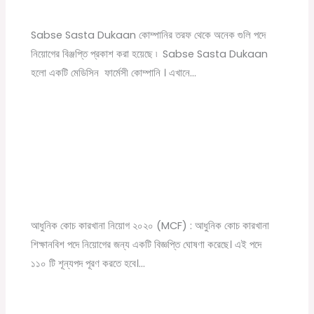
খবর
/ By
Online Tathya
Sabse Sasta Dukaan কোম্পানির তরফ থেকে অনেক গুলি পদে
নিয়োগের বিঞ্জপ্তি প্রকাশ করা হয়েছে ৷ Sabse Sasta Dukaan
হলো একটি মেডিসিন ফার্মেসী কোম্পানি । এখানে…
Modern Coach Factory, Raebareli 110 Trade
Apprecentices Recruitment 2020
Leave a Comment
/
10th pass job
,
12th pass job
,
News
,
সরকারি
চাকরির খবর
/ By
Online Tathya
আধুনিক কোচ কারখানা নিয়োগ ২০২০ (MCF) : আধুনিক কোচ কারখানা
শিক্ষানবিশ পদে নিয়োগের জন্য একটি বিজ্ঞপ্তি ঘোষণা করেছে। এই পদে
১১০ টি শূন্যপদ পূরণ করতে হবে।…