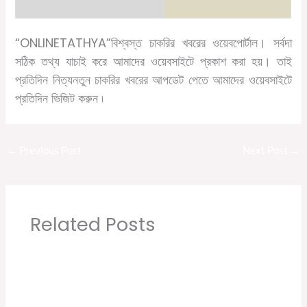
“ONLINETATHYA”
বিশ্বস্ত চাকরির খবরের ওয়েবপোর্টাল। সর্বদা
সঠিক তথ্য যাচাই করে আমাদের ওয়েবসাইটে প্রকাশ করা হয়। তাই
প্রতিদিন নিত্যনতুন চাকরির খবরের আপডেট পেতে আমাদের ওয়েবসাইটে
প্রতিদিন ভিজিট করুন ৷
←
Previous Post
Next Post
→
Related Posts
Sabse Sasta Dukaan New Job Vacancy |
Private Company Job Vacancy 2021 in Kolkata
Leave a Comment
/
10th pass job
,
12th pass job
,
বেসরকারি চাকরির