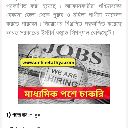
প্রকাশিত
করা
হয়েছে
৷
আবেদনকারীরা
পশ্চিমবঙ্গের
যেকনো
জেলা
থেকে
পুরুষ
ও
মহিলা
পার্থীরা
আবেদন
করতে
পারবেন
৷
নিয়োগের
বিঞ্জপ্তি
প্রকাশিত
করেছে
ভারত সরকারের ইস্টার্ন কমান্ড সিগন্যাল রেজিমেন্টে
৷
1)
পদের
নাম
:-
কুক
৷