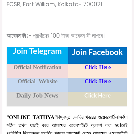
ECSR, Fort William, Kolkata- 700021
আবেদন ফী :-
প্রার্থীদের
100
টাকা
আবেদন ফী লাগবে।
Join Telegram
Join Facebook
Official Notification
Click Here
Official Website
Click Here
Daily Job News
Click Here
বিশ্বস্ত
চাকরির
খবরের
ওয়েবপোর্টাল।সর্বদা
“
ONLINE TATHYA
“
সঠিক
তথ্য
যাচাই
করে
আমাদের
ওয়েবসাইটে
প্রকাশ
করা
হয়।তাই
প্রতিদিন
নিত্যনতুন
চাকরির
খবরের
আপডেট
পেতে
আমাদের
ওয়েবসাইটে