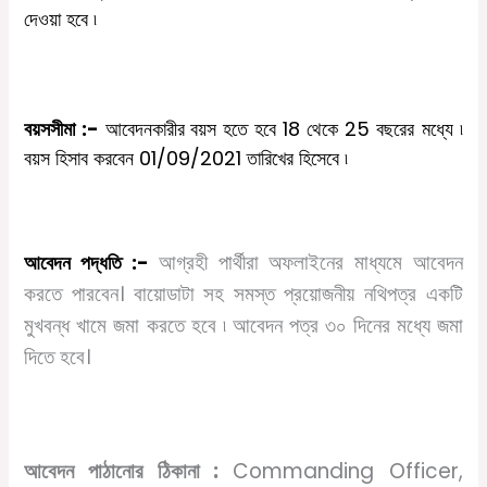
দেওয়া
হবে
৷
বয়সসীমা
:-
আবেদনকারীর
বয়স
হতে
হবে
18
থেকে
25
বছরের
মধ্যে
৷
বয়স
হিসাব
করবেন
01/
09
/2021
তারিখের
হিসেবে
৷
আগ্রহী
পার্থীরা
অফলাইনের
মাধ্যমে
আবেদন
আবেদন
পদ্ধতি
:-
করতে
পারবেন।
বায়োডাটা
সহ
সমস্ত
প্রয়োজনীয়
নথিপত্র
একটি
মুখবন্ধ
খামে
জমা
করতে
হবে
৷
আবেদন পত্র ৩০ দিনের মধ্যে
জমা
দিতে হবে।
আবেদন পাঠানোর ঠিকানা :
Commanding Officer,