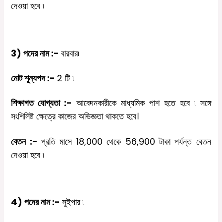
দেওয়া
হবে
৷
3)
পদের
নাম
:-
বারবার
৷
মোট
শূন্যপদ
:-
2
টি
৷
শিক্ষাগত
যোগ্যতা
:-
আবেদনকারীকে
মাধ্যমিক
পাশ
হতে
হবে
৷
সঙ্গে
সংশিলিষ্ট ক্ষেত্রে কাজের অভিজ্ঞতা থাকতে হবে।
বেতন
:-
প্রতি
মাসে
18,000
থেকে
56,900
টাকা পর্যন্ত
বেতন
দেওয়া
হবে
৷
4)
পদের
নাম
:-
সুইপার
৷