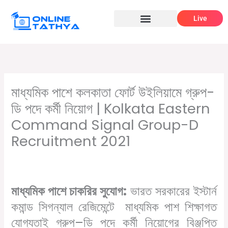
Skip
Live
to
content
মাধ্যমিক পাশে কলকাতা ফোর্ট উইলিয়ামে গ্রুপ-
ডি পদে কর্মী নিয়োগ | Kolkata Eastern
Command Signal Group-D
Recruitment 2021
/
,
/ By
Leave a Comment
10th pass job
সরকারি চাকরির খবর
Online
Tathya
মাধ্যমিক পাশে চাকরির সুযোগ:
ভারত সরকারের ইস্টার্ন
কমান্ড সিগন্যাল রেজিমেন্টে মাধ্যমিক
পাশ
শিক্ষাগত
যোগ্যতাই
গ্রুপ
–
ডি
পদে
কর্মী
নিয়োগের
বিঞ্জপ্তি