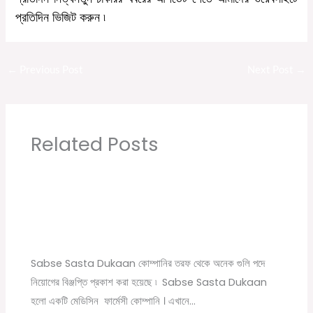
প্রতিদিন
ভিজিট
করুন
৷
←
Previous Post
Next Post
→
Related Posts
Sabse Sasta Dukaan New Job Vacancy |
Private Company Job Vacancy 2021 in Kolkata
Leave a Comment
/
10th pass job
,
12th pass job
,
বেসরকারি চাকরির
খবর
/ By
Online Tathya
Sabse Sasta Dukaan কোম্পানির তরফ থেকে অনেক গুলি পদে
নিয়োগের বিঞ্জপ্তি প্রকাশ করা হয়েছে ৷ Sabse Sasta Dukaan
হলো একটি মেডিসিন ফার্মেসী কোম্পানি । এখানে…