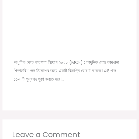
Modern Coach Factory, Raebareli 110 Trade
Apprecentices Recruitment 2020
Leave a Comment
/
10th pass job
,
12th pass job
,
News
,
সরকারি
চাকরির খবর
/ By
Online Tathya
আধুনিক কোচ কারখানা নিয়োগ ২০২০ (MCF) : আধুনিক কোচ কারখানা
শিক্ষানবিশ পদে নিয়োগের জন্য একটি বিজ্ঞপ্তি ঘোষণা করেছে। এই পদে
১১০ টি শূন্যপদ পূরণ করতে হবে।…
Leave a Comment