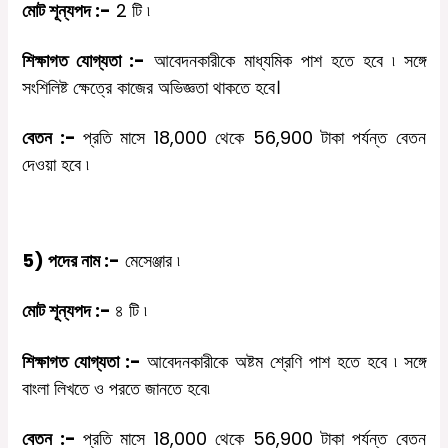
মোট
শূন্যপদ
:-
2
টি
৷
শিক্ষাগত
যোগ্যতা
:-
আবেদনকারীকে
মাধ্যমিক
পাশ
হতে
হবে
৷
সঙ্গে
সংশিলিষ্ট ক্ষেত্রে কাজের অভিজ্ঞতা থাকতে হবে।
বেতন
:-
প্রতি
মাসে
18,000
থেকে
56,900
টাকা পর্যন্ত
বেতন
দেওয়া
হবে
৷
5)
পদের
নাম
:-
মেসেঞ্জার ৷
মোট
শূন্যপদ
:-
৪
টি
৷
শিক্ষাগত
যোগ্যতা
:-
আবেদনকারীকে
অষ্টম
শ্রেণি
পাশ
হতে
হবে
৷
সঙ্গে
বাংলা লিখতে ও পরতে জানতে হবে
৷
বেতন
:-
প্রতি
মাসে
18,000
থেকে
56,900
টাকা পর্যন্ত
বেতন