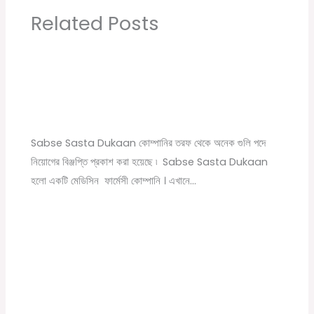
Related Posts
Sabse Sasta Dukaan New Job Vacancy |
Private Company Job Vacancy 2021 in Kolkata
Leave a Comment
/
10th pass job
,
12th pass job
,
বেসরকারি চাকরির
খবর
/ By
Online Tathya
Sabse Sasta Dukaan কোম্পানির তরফ থেকে অনেক গুলি পদে
নিয়োগের বিঞ্জপ্তি প্রকাশ করা হয়েছে ৷ Sabse Sasta Dukaan
হলো একটি মেডিসিন ফার্মেসী কোম্পানি । এখানে…
Modern Coach Factory, Raebareli 110 Trade
Apprecentices Recruitment 2020
Leave a Comment
/
10th pass job
,
12th pass job
,
News
,
সরকারি
চাকরির খবর
/ By
Online Tathya