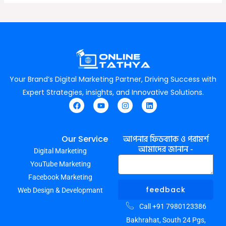
Your Brand’s Digital Marketing Partner, Driving Success with
Expert Strategies, insights, and Innovative Solutions.
F
Y
I
L
a
o
n
i
c
u
s
n
e
t
t
k
আপনার ফিডব্যাক ও পরামর্শ
Our Service
b
u
a
e
আমাদের জানান -
Digital Marketing
o
b
g
d
o
e
r
i
YouTube Marketing
k
a
n
m
Facebook Marketing
feedback
Web Design & Developmant
Call +91 7980123386
Bakhrahat, South 24 Pgs,