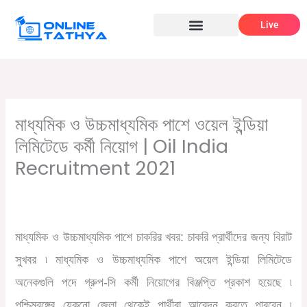
Skip
Live
to
content
মাধ্যমিক ও উচ্চমাধ্যমিক পাশে ওয়েল ইন্ডিয়া
লিমিটেডে কর্মী নিয়োগ | Oil India
Recruitment 2021
/
,
,
Leave a Comment
10th pass job
12th pass job
উচ্চমাধ্যমিক
,
/ By
পাশে চাকরি
সরকারি চাকরির খবর
Online Tathya
মাধ্যমিক ও উচ্চমাধ্যমিক পাশে চাকরির খবর: চাকরি প্রার্থীদের জন্য বিরাট
সুখবর ৷ মাধ্যমিক ও উচ্চমাধ্যমিক পাশে অয়েল ইন্ডিয়া লিমিটেডে
অনেকগুলি পদে গ্রুপ-সি কর্মী নিয়োগের বিঞ্জপ্তি প্রকাশ হয়েছে ৷
পশ্চিমবঙ্গের যেকনো জেলা থেকেই পার্থীরা আবেদন করতে পারবেন ৷