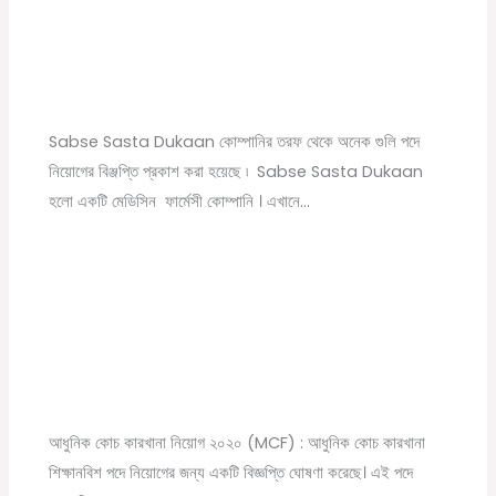
Sabse Sasta Dukaan New Job Vacancy |
Private Company Job Vacancy 2021 in Kolkata
Leave a Comment
/
10th pass job
,
12th pass job
,
বেসরকারি চাকরির
খবর
/ By
Online Tathya
Sabse Sasta Dukaan কোম্পানির তরফ থেকে অনেক গুলি পদে
নিয়োগের বিঞ্জপ্তি প্রকাশ করা হয়েছে ৷ Sabse Sasta Dukaan
হলো একটি মেডিসিন ফার্মেসী কোম্পানি । এখানে…
Modern Coach Factory, Raebareli 110 Trade
Apprecentices Recruitment 2020
Leave a Comment
/
10th pass job
,
12th pass job
,
News
,
সরকারি
চাকরির খবর
/ By
Online Tathya
আধুনিক কোচ কারখানা নিয়োগ ২০২০ (MCF) : আধুনিক কোচ কারখানা
শিক্ষানবিশ পদে নিয়োগের জন্য একটি বিজ্ঞপ্তি ঘোষণা করেছে। এই পদে