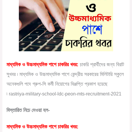
মাধ্যমিক ও উচ্চমাধ্যমিক পাশে চাকরির খবর:
চাকরি প্রার্থীদের জন্য বিরাট
সুখবর ৷ মাধ্যমিক ও উচ্চমাধ্যমিক পাশে কেন্দ্রীয় সরকারের মিলিটারি স্কুলে
অনেকগুলি পদে গ্রুপ-সি কর্মী নিয়োগের বিঞ্জপ্তি প্রকাশ হয়েছে
৷
rastriya-military-school-ldc-peon-mts-recruitment-2021
বিস্তারিত নিচে দেওয়া হল-
মাধ্যমিক ও উচ্চমাধ্যমিক পাশে চাকরির খবর: