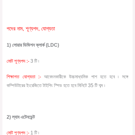
পদের নাম, শূণ্যপদ, যোগ্যতা
1) লোয়ার ডিভিশন ক্লার্ক (LDC)
মোট শূণ্যপদ :-
3 টি ৷
শিক্ষাগত যোগ্যতা :-
আবেদনকারীকে উচ্চমাধ্যমিক পাশ হতে হবে ৷ সঙ্গে
কম্পিউটারের ইংরেজিতে টাইপিং স্পিড হতে হবে মিনিটে 35 টি শব্দ ৷
2) ল্যাব এটেনডেন্ট
মোট শূণ্যপদ :-
1 টি ৷