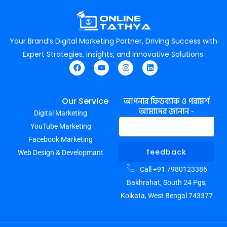
Your Brand’s Digital Marketing Partner, Driving Success with
Expert Strategies, insights, and Innovative Solutions.
F
Y
I
L
a
o
n
i
c
u
s
n
e
t
t
k
আপনার ফিডব্যাক ও পরামর্শ
Our Service
b
u
a
e
আমাদের জানান -
Digital Marketing
o
b
g
d
o
e
r
i
YouTube Marketing
k
a
n
m
Facebook Marketing
feedback
Web Design & Developmant
Call +91 7980123386
Bakhrahat, South 24 Pgs,
Kolkata, West Bengal 743377