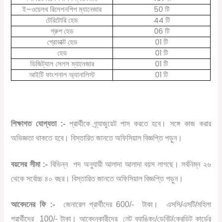
–
50
ই
ওয়েলথ
রিলেশনশিপ
ম্যানেজার
টি
44
টেরিটোরি
হেড
টি
06
গ্রুপ
হেড
টি
01
প্রোডাক্ট
হেড
টি
01
হেড
টি
01
ডিজিট্যাল
সেলস
ম্যানেজার
টি
01
আইটি
ফাংশনাল
অ্যানালিস্ট
টি
শিক্ষাগত যোগ্যতা :-
প্রার্থীকে গ্র্যাজুয়েট পাস করতে হবে। সঙ্গে কাজ করার
অভিজ্ঞতা থাকতে হবে। বিস্তারিত জানতে অফিসিয়াল বিজ্ঞপ্তি পড়ুন।
বয়সের সীমা :-
বিভিন্ন
পদ অনুযায়ী আলাদা আলাদা বয়স লাগছে। সর্বনিম্ন ২৬
থেকে সর্বোচ্চ ৪০ বছর। বিস্তারিত জানতে অফিসিয়াল বিজ্ঞপ্তি পড়ুন।
আবেদনের ফি :-
জেনারেল প্রার্থীদের 600/-
টাকা।
এসসি/এসটি/মহিলা
প্রার্থীদের
100/- টাকা। আবেদনকারীদের
নেট ব্যাঙ্কিং/ডেবিট/ক্রেডিট কার্ডের