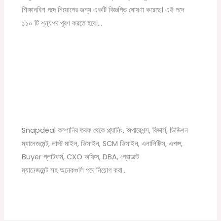
শিক্ষানবিশ পদে নিয়োগের জন্য একটি বিজ্ঞপ্তি ঘোষণা করেছে। এই পদে
১১০ টি শূন্যপদ পূরণ করতে হবে।…
Snapdeal Company New Recruitment Job
vacancy 2021
Leave a Comment
/
12th pass job
,
Graduate jobs
,
News
,
বেসরকারি চাকরির খবর
/ By
Online Tathya
Snapdeal কম্পানির তরফ থেকে প্ল্যানিং, অপারেশন্স, রিভার্স, ডিভিশন
ম্যানেজমেন্ট, লাস্ট মাইল, ডিসাইন, SCM ডিসাইন, এনালিটিক্স, এপপ্স,
Buyer প্লাটফর্ম, CXO অফিস, DBA, প্রোডাক্ট
ম্যানেজমেন্ট সহ অনেকগুলি পদে নিয়োগ করা…