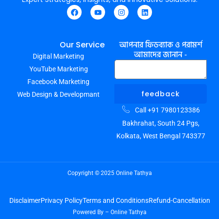
F
Y
I
L
a
o
n
i
c
u
s
n
e
t
t
k
আপনার ফিডব্যাক ও পরামর্শ
Our Service
b
u
a
e
আমাদের জানান -
Digital Marketing
o
b
g
d
o
e
r
i
YouTube Marketing
k
a
n
m
Facebook Marketing
feedback
Web Design & Developmant
Call +91 7980123386
Bakhrahat, South 24 Pgs,
Kolkata, West Bengal 743377
Copyright © 2025 Online Tathya
Disclaimer
Privacy Policy
Terms and Conditions
Refund-Cancellation
Powered By – Online Tathya