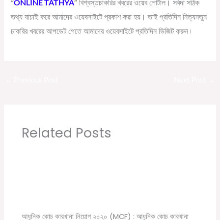
“
”
ONLINE TATHYA
বিশ্বস্ত
চাকরির
খবরের
ওয়েব
পোর্টাল।
সর্বদা
সঠিক
তথ্য
যাচাই
করে
আমাদের
ওয়েবসাইটে
প্রকাশ
করা
হয়।
তাই
প্রতিদিন
নিত্যনতুন
চাকরির
খবরের
আপডেট
পেতে
আমাদের
ওয়েবসাইটে
প্রতিদিন
ভিজিট
করুন
৷
←
Previous Post
Next Post
→
Related Posts
Modern Coach Factory, Raebareli 110 Trade
Apprecentices Recruitment 2020
Leave a Comment
/
10th pass job
,
12th pass job
,
News
,
সরকারি
চাকরির খবর
/ By
Online Tathya
আধুনিক কোচ কারখানা নিয়োগ ২০২০ (MCF) : আধুনিক কোচ কারখানা