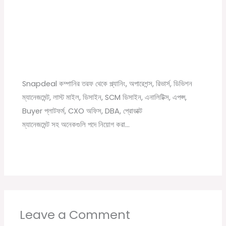
Snapdeal Company New Recruitment Job
vacancy 2021
Leave a Comment
/
12th pass job
,
Graduate jobs
,
News
,
বেসরকারি চাকরির খবর
/ By
Online Tathya
Snapdeal কম্পানির তরফ থেকে প্ল্যানিং, অপারেশন্স, রিভার্স, ডিভিশন
ম্যানেজমেন্ট, লাস্ট মাইল, ডিসাইন, SCM ডিসাইন, এনালিটিক্স, এপপ্স,
Buyer প্লাটফর্ম, CXO অফিস, DBA, প্রোডাক্ট
ম্যানেজমেন্ট সহ অনেকগুলি পদে নিয়োগ করা…
Leave a Comment