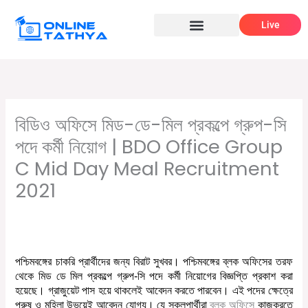
Skip
Live
to
content
বিডিও অফিসে মিড-ডে-মিল প্রকল্পে গ্রুপ-সি
পদে কর্মী নিয়োগ | BDO Office Group
C Mid Day Meal Recruitment
2021
/
,
/ By
Leave a Comment
Graduate jobs
সরকারি চাকরির খবর
Online Tathya
পশ্চিমবঙ্গের চাকরি প্রার্থীদের জন্য বিরাট সুখবর। পশ্চিমবঙ্গের ব্লক অফিসের তরফ
থেকে মিড ডে মিল প্রকল্পে গ্রুপ-সি পদে কর্মী নিয়োগের বিজ্ঞপ্তি প্রকাশ করা
হয়েছে
। গ্রাজুয়েট পাস হয়ে থাকলেই আবেদন করতে পারবেন। এই পদের ক্ষেত্রে
পুরুষ ও মহিলা উভয়েই আবেদন যোগ্য। যে
সকল
পার্থীরা
ব্লক অফিসে
কাজ
করতে