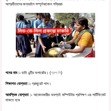
আগ্রহী
তাদের
জন্য
রইল
সম্পূর্ন
আবেদন
পক্রিয়া
৷
পদের
নাম
:-
ডাটা এন্ট্রি অপারেটর। (
গ্রুপ-সি
)
শিক্ষাগত
যোগ্যতা
:-
গ্রাজুয়েট পাস।
আবশ্যিক
যোগ্যতা
:-
আবেদনকারীর
অবশ্যই
কম্পিউটার
প্রশিক্ষণ এর সার্টিফিকেট
থাকতে হবে৷