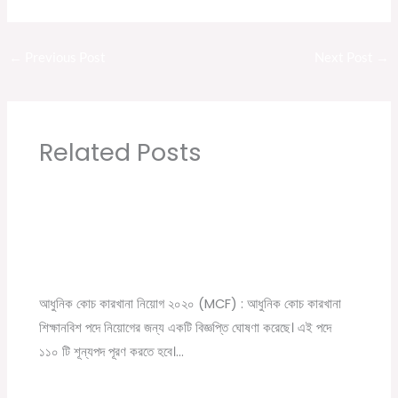
←
Previous Post
Next Post
→
Related Posts
Modern Coach Factory, Raebareli 110 Trade
Apprecentices Recruitment 2020
Leave a Comment
/
10th pass job
,
12th pass job
,
News
,
সরকারি
চাকরির খবর
/ By
Online Tathya
আধুনিক কোচ কারখানা নিয়োগ ২০২০ (MCF) : আধুনিক কোচ কারখানা
শিক্ষানবিশ পদে নিয়োগের জন্য একটি বিজ্ঞপ্তি ঘোষণা করেছে। এই পদে
১১০ টি শূন্যপদ পূরণ করতে হবে।…