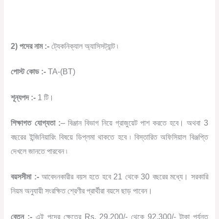
2) পদের নাম :-
ট্যেকনিক্যাল অ্যাসিসট্যান্ট ৷
পোস্ট কোড :-
TA-(BT)
শূন্যপদ :-
1 টি।
শিক্ষাগত যোগ্যতা :
– বিঞ্জান বিভাগ নিয়ে গ্রাজুয়েট পাশ করতে হবে। অথবা 3
বছরের ইন্জিনিয়ারিং বিষয়ে ডিপ্লমা থাকতে হবে ৷ বিস্তারিত অফিসিয়াল বিঞ্জপ্তি
দেখলে জানতে পারবেন ৷
বয়সসীমা :-
আবেদনকারীর বয়স হতে হবে 21 থেকে 30 বছরের মধ্যে। সরকারি
নিয়ম অনুযায়ী সংরক্ষিত শ্রেণীর প্রার্থীরা বয়সে ছাড় পাবেন।
বেতন :-
এই পদের ক্ষেত্রে Rs. 29,200/- থেকে 92,300/- টাকা পর্যন্ত