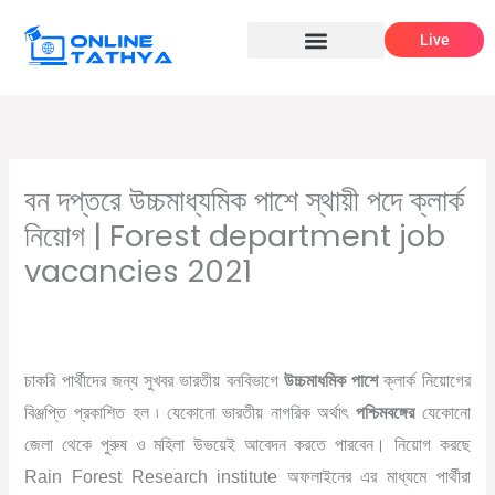
Skip
Live
to
content
বন দপ্তরে উচ্চমাধ্যমিক পাশে স্থায়ী পদে ক্লার্ক
নিয়োগ | Forest department job
vacancies 2021
/
,
,
Leave a Comment
12th pass job
উচ্চমাধ্যমিক পাশে চাকরি
সরকারি
/ By
চাকরির খবর
Online Tathya
চাকরি পার্থীদের জন্য সুখবর ভারতীয় বনবিভাগে
উচ্চমাধমিক পাশে
ক্লার্ক নিয়োগের
বিঞ্জপ্তি প্রকাশিত হল ৷ যেকোনো ভারতীয় নাগরিক অর্থাৎ
পশ্চিমবঙ্গের
যেকোনো
জেলা থেকে পুরুষ ও মহিলা উভয়েই আবেদন করতে পারবেন। নিয়োগ করছে
Rain Forest Research institute অফলাইনের এর মাধ্যমে পার্থীরা