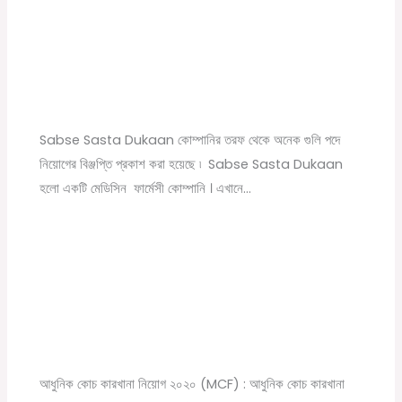
Sabse Sasta Dukaan New Job Vacancy |
Private Company Job Vacancy 2021 in Kolkata
Leave a Comment
/
10th pass job
,
12th pass job
,
বেসরকারি চাকরির
খবর
/ By
Online Tathya
Sabse Sasta Dukaan কোম্পানির তরফ থেকে অনেক গুলি পদে
নিয়োগের বিঞ্জপ্তি প্রকাশ করা হয়েছে ৷ Sabse Sasta Dukaan
হলো একটি মেডিসিন ফার্মেসী কোম্পানি । এখানে…
Modern Coach Factory, Raebareli 110 Trade
Apprecentices Recruitment 2020
Leave a Comment
/
10th pass job
,
12th pass job
,
News
,
সরকারি
চাকরির খবর
/ By
Online Tathya
আধুনিক কোচ কারখানা নিয়োগ ২০২০ (MCF) : আধুনিক কোচ কারখানা