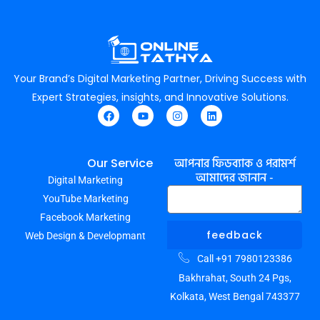
Your Brand’s Digital Marketing Partner, Driving Success with
Expert Strategies, insights, and Innovative Solutions.
F
Y
I
L
a
o
n
i
c
u
s
n
e
t
t
k
আপনার ফিডব্যাক ও পরামর্শ
Our Service
b
u
a
e
আমাদের জানান -
Digital Marketing
o
b
g
d
o
e
r
i
YouTube Marketing
k
a
n
m
Facebook Marketing
feedback
Web Design & Developmant
Call +91 7980123386
Bakhrahat, South 24 Pgs,
Kolkata, West Bengal 743377