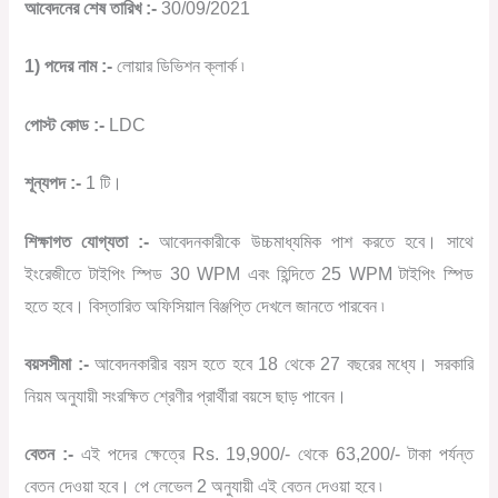
আবেদনের শেষ তারিখ :-
30/09/2021
1) পদের নাম :-
লোয়ার ডিভিশন ক্লার্ক ৷
পোস্ট কোড :-
LDC
শূন্যপদ :-
1 টি।
শিক্ষাগত যোগ্যতা :-
আবেদনকারীকে উচ্চমাধ্যমিক পাশ করতে হবে। সাথে
ইংরেজীতে টাইপিং স্পিড 30 WPM এবং হিন্দিতে 25 WPM টাইপিং স্পিড
হতে হবে। বিস্তারিত অফিসিয়াল বিঞ্জপ্তি দেখলে জানতে পারবেন ৷
বয়সসীমা :-
আবেদনকারীর বয়স হতে হবে 18 থেকে 27 বছরের মধ্যে। সরকারি
নিয়ম অনুযায়ী সংরক্ষিত শ্রেণীর প্রার্থীরা বয়সে ছাড় পাবেন।
বেতন :-
এই পদের ক্ষেত্রে Rs. 19,900/- থেকে 63,200/- টাকা পর্যন্ত
বেতন দেওয়া হবে। পে লেভেল 2 অনুযায়ী এই বেতন দেওয়া হবে ৷