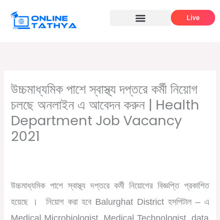
Skip
Live
to
content
উচ্চমাধ্যমিক পাশে স্বাস্থ্য দপ্তরে কর্মী নিয়োগ
চলছে অনলাইন এ আবেদন করুন | Health
Department Job Vacancy
2021
/
,
/ By
Leave a Comment
WB Health Job
সরকারি চাকরির খবর
Online Tathya
উচ্চমাধ্যমিক
পাশে
স্বাস্থ্য
দপ্তরে
কর্মী
নিয়োগের
বিজ্ঞপ্তি
প্রকাশিত
হয়েছে ।
নিয়োগ
করা
হবে
Balurghat District
হসপিটাল
–
এ
Medical Microbiologist, Medical Technologist, data