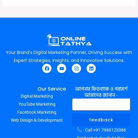
Your Brand’s Digital Marketing Partner, Driving Success with
Expert Strategies, insights, and Innovative Solutions.
F
Y
I
L
a
o
n
i
c
u
s
n
e
t
t
k
আপনার ফিডব্যাক ও পরামর্শ
Our Service
b
u
a
e
আমাদের জানান -
Digital Marketing
o
b
g
d
o
e
r
i
YouTube Marketing
k
a
n
m
Facebook Marketing
feedback
Web Design & Developmant
Call +91 7980123386