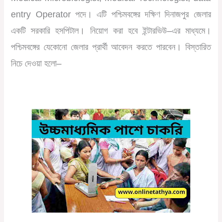
entry Operator
পদে।
এটি
পশ্চিমবঙ্গের
দক্ষিণ
দিনাজপুর
জেলার
একটি
সরকারি
হসপিটাল।
নিয়োগ
করা
হবে
ইন্টারভিউ
–
এর
মাধ্যমে।
পশ্চিমবঙ্গের
যেকোনো
জেলার
প্রার্থী
আবেদন
করতে
পারবেন।
বিস্তারিত
নিচে
দেওয়া
হলো
–