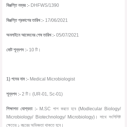
বিঞ্জপ্তি
নম্বর
:-
DHFWS/1390
বিঞ্জপ্তি
প্রকাশের
তারিখ
:-
17/06/2021
অনলাইনে
আবেদনের
শেষ
তারিখ
:-
05/07/2021
মোট
শূন্যপদ
:-
10
টি।
1)
পদের
নাম
:-
Medical Microbiologist
শূন্যপদ
:-
2
টি।
(UR-01, Sc-01)
শিক্ষাগত
যোগ্যতা
:-
M.SC
পাশ
করতে
হবে
(Modlecular Biology/
Microbiology/ Biotechnology/ Microbiology)
।
সাথে
সংশিলিষ্ট
ক্ষেত্রে
১
বছরের
অভিজ্ঞতা
থাকতে
হবে।