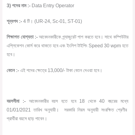
3)
পদের
নাম
:-
Data Entry Operator
শূন্যপদ
:-
4
টি।
(UR-24, Sc-01, ST-01)
শিক্ষাগত
যোগ্যতা
:-
আবেদনকারীকে
গ্র্যাজুয়েট
পাশ
করতে
হবে।
সাথে
কম্পিউটার
এপ্লিকেশন
কোর্স
করে
থাকতে
হবে
এবং
ইংলিশ
টাইপিং
Speed 30 wpm
হতে
হবে।
বেতন
:-
এই
পদের
ক্ষেত্রে
13,000/-
টাকা
বেতন
দেওয়া
হবে।
বয়সসীমা
:-
আবেদনকারীর
বয়স
হতে
হবে
18
থেকে
40
বছরের
মধ্যে
01/01/2021
তারিখ
অনুযায়ী।
সরকারি
নিয়ম
অনুযায়ী
সংরক্ষিত
শ্রেণীর
প্রার্থীরা
বয়সে
ছাড়
পাবেন।