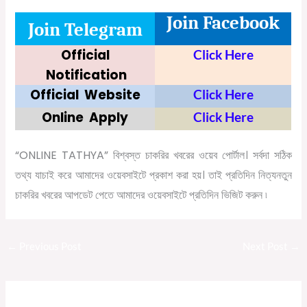
Join Facebook
Join Telegram
Official
Click Here
Notification
Official
Website
Click Here
Online
Apply
Click Here
“ONLINE TATHYA”
বিশ্বস্ত
চাকরির
খবরের
ওয়েব
পোর্টাল।
সর্বদা
সঠিক
তথ্য
যাচাই
করে
আমাদের
ওয়েবসাইটে
প্রকাশ
করা
হয়।
তাই
প্রতিদিন
নিত্যনতুন
চাকরির
খবরের
আপডেট
পেতে
আমাদের
ওয়েবসাইটে
প্রতিদিন
ভিজিট
করুন
৷
←
Previous Post
Next Post
→