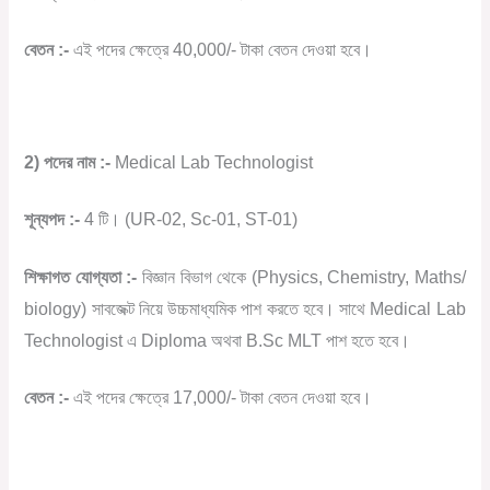
বেতন
:-
এই
পদের
ক্ষেত্রে
40,000/-
টাকা
বেতন
দেওয়া
হবে।
2)
পদের
নাম
:-
Medical Lab Technologist
শূন্যপদ
:-
4
টি।
(UR-02, Sc-01, ST-01)
শিক্ষাগত
যোগ্যতা
:-
বিজ্ঞান
বিভাগ
থেকে
(Physics, Chemistry, Maths/
biology)
সাবজেক্ট
নিয়ে
উচ্চমাধ্যমিক
পাশ
করতে
হবে।
সাথে
Medical Lab
Technologist
এ
Diploma
অথবা
B.Sc MLT
পাশ
হতে
হবে।
বেতন
:-
এই
পদের
ক্ষেত্রে
17,000/-
টাকা
বেতন
দেওয়া
হবে।