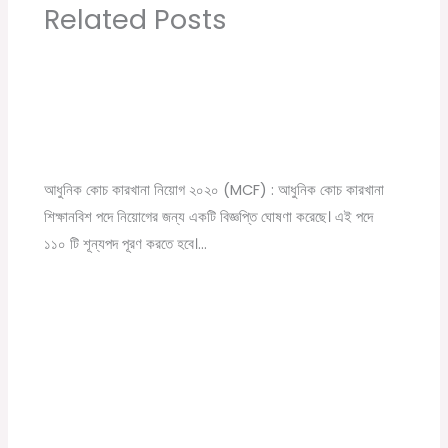
Related Posts
Modern Coach Factory, Raebareli 110 Trade
Apprecentices Recruitment 2020
Leave a Comment
/
10th pass job
,
12th pass job
,
News
,
সরকারি
চাকরির খবর
/ By
Online Tathya
আধুনিক কোচ কারখানা নিয়োগ ২০২০ (MCF) : আধুনিক কোচ কারখানা
শিক্ষানবিশ পদে নিয়োগের জন্য একটি বিজ্ঞপ্তি ঘোষণা করেছে। এই পদে
১১০ টি শূন্যপদ পূরণ করতে হবে।…
CSBC Bihar Police Constable Recruitment
2020: For 8,415 Posts
Leave a Comment
/
12th pass job
,
News
,
Police JOb
,
উচ্চমাধ্যমিক
পাশে চাকরি
,
সরকারি চাকরির খবর
/ By
Online Tathya