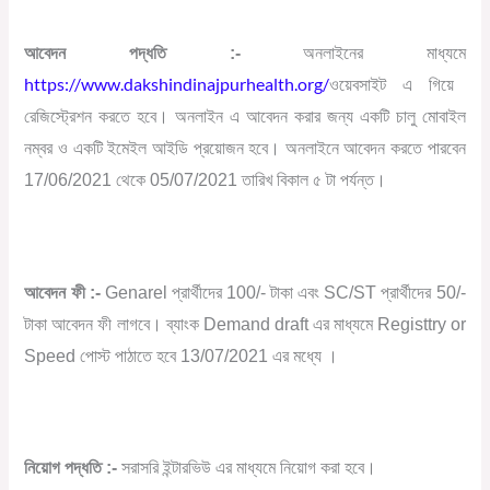
আবেদন
পদ্ধতি
:-
অনলাইনের
মাধ্যমে
https://www.dakshindinajpurhealth.org/
ওয়েবসাইট
এ
গিয়ে
রেজিস্ট্রেশন
করতে
হবে।
অনলাইন
এ
আবেদন
করার
জন্য
একটি
চালু
মোবাইল
নম্বর
ও
একটি
ইমেইল
আইডি
প্রয়োজন
হবে।
অনলাইনে
আবেদন
করতে
পারবেন
17/06/2021
থেকে
05/07/2021
তারিখ
বিকাল
৫
টা
পর্যন্ত।
আবেদন
ফী
:-
Genarel
প্রার্থীদের
100/-
টাকা
এবং
SC/ST
প্রার্থীদের
50/-
টাকা
আবেদন
ফী
লাগবে।
ব্যাংক
Demand draft
এর
মাধ্যমে
Registtry or
Speed
পোস্ট
পাঠাতে
হবে
13/07/2021
এর
মধ্যে
।
নিয়োগ
পদ্ধতি
:-
সরাসরি
ইন্টারভিউ
এর
মাধ্যমে
নিয়োগ
করা
হবে।