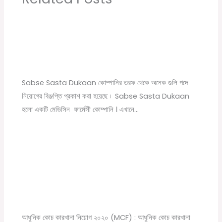
Sabse Sasta Dukaan New Job Vacancy |
Private Company Job Vacancy 2021 in Kolkata
Leave a Comment
/
10th pass job
,
12th pass job
,
বেসরকারি চাকরির
খবর
/ By
Online Tathya
Sabse Sasta Dukaan কোম্পানির তরফ থেকে অনেক গুলি পদে
নিয়োগের বিঞ্জপ্তি প্রকাশ করা হয়েছে ৷ Sabse Sasta Dukaan
হলো একটি মেডিসিন ফার্মেসী কোম্পানি । এখানে…
Modern Coach Factory, Raebareli 110 Trade
Apprecentices Recruitment 2020
Leave a Comment
/
10th pass job
,
12th pass job
,
News
,
সরকারি
চাকরির খবর
/ By
Online Tathya
আধুনিক কোচ কারখানা নিয়োগ ২০২০ (MCF) : আধুনিক কোচ কারখানা