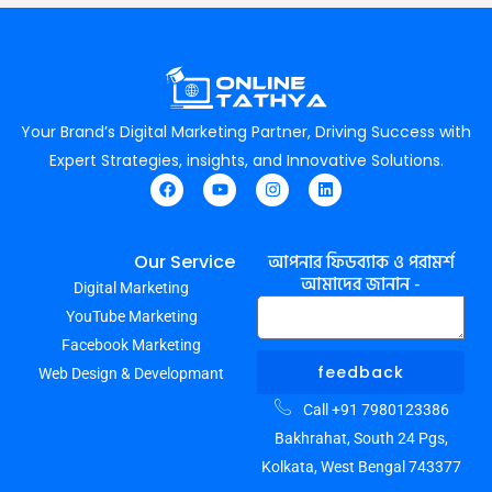
Your Brand’s Digital Marketing Partner, Driving Success with
Expert Strategies, insights, and Innovative Solutions.
F
Y
I
L
a
o
n
i
c
u
s
n
e
t
t
k
আপনার ফিডব্যাক ও পরামর্শ
Our Service
b
u
a
e
আমাদের জানান -
Digital Marketing
o
b
g
d
o
e
r
i
YouTube Marketing
k
a
n
m
Facebook Marketing
feedback
Web Design & Developmant
Call +91 7980123386
Bakhrahat, South 24 Pgs,
Kolkata, West Bengal 743377